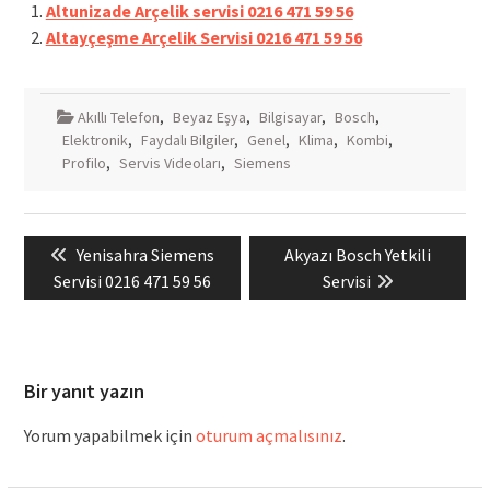
Altunizade Arçelik servisi 0216 471 59 56
Altayçeşme Arçelik Servisi 0216 471 59 56
Akıllı Telefon
,
Beyaz Eşya
,
Bilgisayar
,
Bosch
,
Elektronik
,
Faydalı Bilgiler
,
Genel
,
Klima
,
Kombi
,
Profilo
,
Servis Videoları
,
Siemens
Yazı
Previous
Next
Yenisahra Siemens
Akyazı Bosch Yetkili
gezinmesi
post:
post:
Servisi 0216 471 59 56
Servisi
Bir yanıt yazın
Yorum yapabilmek için
oturum açmalısınız
.