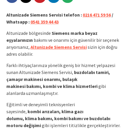
Altunizade Siemens Servisi telefon :
0216 471 59 56
/
Whatsapp :
0541 359 44 43
Altunizade bölgesinde
Siemens marka beyaz
eşyalarınızın
bakımı ve onarımı için güvenilir bir seçenek
arıyorsanız,
Altunizade Siemens Servisi
sizin için doğru
adres olabilir.
Farklı ihtiyaçlarınıza yönelik geniş bir hizmet yelpazesi
sunan Altunizade Siemens Servisi,
buzdolabı tamiri,
çamaşır makinesi onarımı,
bulaşık
makinesi
bakımı,
kombi
ve
klima
hizmetleri
gibi
alanlarda uzmanlaşmıştır.
Eğitimli ve deneyimli teknisyenleri
sayesinde,
kombi
arızaları,
klima
gazı
dolumu,
klima
bakımı,
kombi
bakımı ve
buzdolabı
motoru
değişimi
gibi işlemleri titizlikle gerçekleştirirler.