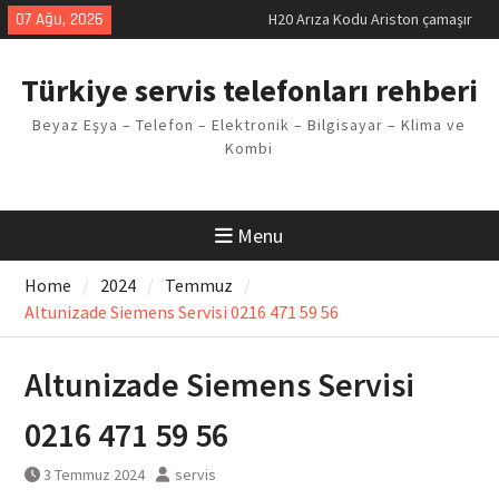
Skip
07 Ağu, 2026
H20 Arıza Kodu Ariston çamaşır
to
makinesi Sorunu
content
LG kombi E2 Arızası Çözümü
Türkiye servis telefonları rehberi
Arçelik buzdolabı F5 Hatası
Çözüm Yöntemleri
Beyaz Eşya – Telefon – Elektronik – Bilgisayar – Klima ve
Vaillant çamaşır makinesi E03
Kombi
Arıza Kodu
Ferroli klima E3 Arızası Çözümü
Menu
Home
2024
Temmuz
Altunizade Siemens Servisi 0216 471 59 56
Altunizade Siemens Servisi
0216 471 59 56
3 Temmuz 2024
servis