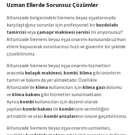
Uzman Ellerde Sorunsuz Çözümler
Altunizade bölgesindeki Siemens beyaz eşyalarınızda
karşılaştığınız sorunlar için profesyonel bir
buzdolabı
tamircisi
veya
çamaşır makinesi servisi
mi arıyorsunuz?
Altunizade Siemens beyaz eşya onarımı konusunda uzman
ellere başvurarak sorunlarınızı hızlı ve güvenilir bir şekilde
çözebilirsiniz.
Altunizade Siemens beyaz eşya onarımı hizmetleri
arasında
bulaşık makinesi
,
kombi
,
klima
gibi ürünlerin
tamiri ve bakımı da yer almaktadır. Özellikle
Altunizade’de
klima
kullanıcıları için
klima
gazı
dolumu
ve
klima
bakımı
gibi hizmetler sunulmaktadır.
Ayrıca
kombi
kullanıcıları için düzenli olarak
yapılan
kombi
bakımı
ile
kombi
nizin verimliliğini
artırabilir ve olası
kombi
arızaları
nın önüne geçebilirsiniz.
Altunizade Siemens beyaz eşya onarımı uzmanları,
özellikle
buzdolabı motoru
gibi kritik parçaların değişimi