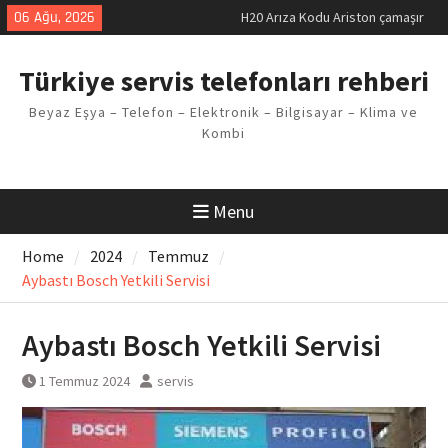
Skip
06 Ağu, 2026
H20 Arıza Kodu Ariston çamaşır
to
makinesi Sorunu
content
LG kombi E2 Arızası Çözümü
Türkiye servis telefonları rehberi
Arçelik buzdolabı F5 Hatası
Çözüm Yöntemleri
Beyaz Eşya – Telefon – Elektronik – Bilgisayar – Klima ve
Vaillant çamaşır makinesi E03
Kombi
Arıza Kodu
Ferroli klima E3 Arızası Çözümü
Menu
Home
2024
Temmuz
Aybastı Bosch Yetkili Servisi
Aybastı Bosch Yetkili Servisi
1 Temmuz 2024
servis