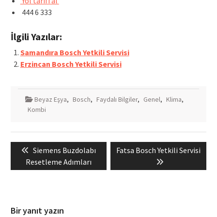
Yol tarifi al
444 6 333
İlgili Yazılar:
Samandıra Bosch Yetkili Servisi
Erzincan Bosch Yetkili Servisi
Beyaz Eşya
,
Bosch
,
Faydalı Bilgiler
,
Genel
,
Klima
,
Kombi
Yazı
Previous
Next
Siemens Buzdolabı
Fatsa Bosch Yetkili Servisi
gezinmesi
post:
post:
Resetleme Adımları
Bir yanıt yazın