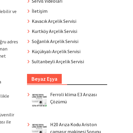
Servis Videoları
İletişim
ebilir ve
Kavacık Arçelik Servisi
Kurtköy Arçelik Servisi
Soğanlık Arçelik Servisi
oğru adres
zman
Küçükyalı Arçelik Servisi
met
Sultanbeyli Arçelik Servisi
Beyaz Eşya
a
Ferroli klima E3 Arızası
likle
Çözümü
üvenilir
sı ile
H20 Arıza Kodu Ariston
çamaşır makinesi Sorunu