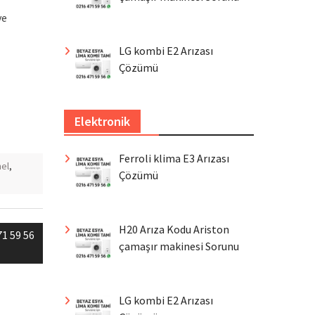
ve
LG kombi E2 Arızası
Çözümü
Elektronik
Ferroli klima E3 Arızası
el
,
Çözümü
H20 Arıza Kodu Ariston
71 59 56
çamaşır makinesi Sorunu
LG kombi E2 Arızası