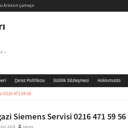
u Ariston çamaşır
unu
Arızası Çözümü
rı
labı F5 Hatası Çözüm
şır makinesi E03 Arıza
r –
 E3 Arızası Çözümü
eri
Çerez Politikası
Gizlilik Sözleşmesi
Hakkımızda
si 0216 471 59 56
gazi Siemens Servisi 0216 471 59 56
stos 2024
servis