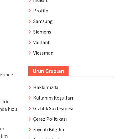
İndesit
Profilo
Samsung
Siemens
Vaillant
Viessman
Ürün Grupları
lerinde
Hakkımızda
Kullanım Koşulları
irir.
Gizlilik Sözleşmesi
da hızlı
Çerez Politikası
bir
Faydalı Bilgiler
slim