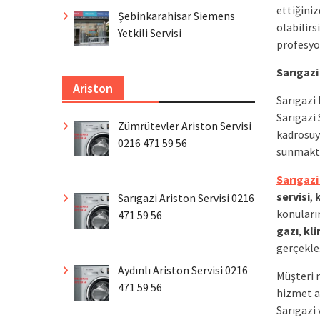
ettiğini
Şebinkarahisar Siemens
olabilirs
Yetkili Servisi
profesyon
Sarıgazi
Ariston
Sarıgazi
Sarıgazi
Zümrütevler Ariston Servisi
kadrosu
0216 471 59 56
sunmakta
Sarıgazi
servisi
,
Sarıgazi Ariston Servisi 0216
konuları
471 59 56
gazı
,
kli
gerçekle
Aydınlı Ariston Servisi 0216
Müşteri 
471 59 56
hizmet an
Sarıgazi