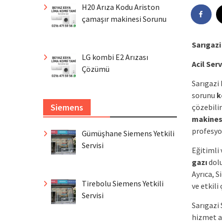
H20 Arıza Kodu Ariston
çamaşır makinesi Sorunu
Sarıgazi
LG kombi E2 Arızası
Acil Serv
Çözümü
Sarıgazi 
sorunu
k
Siemens
çözebilir
makines
profesyon
Gümüşhane Siemens Yetkili
Servisi
Eğitimli
gazı
dol
Ayrıca, S
Tirebolu Siemens Yetkili
ve etkili
Servisi
Sarıgazi 
hizmet a