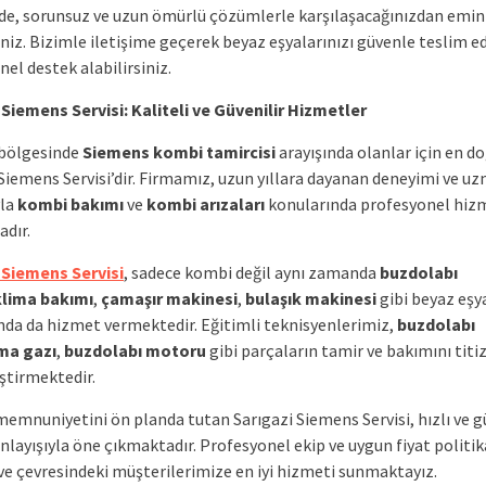
zde, sorunsuz ve uzun ömürlü çözümlerle karşılaşacağınızdan emin
iniz. Bizimle iletişime geçerek beyaz eşyalarınızı güvenle teslim ed
el destek alabilirsiniz.
 Siemens Servisi: Kaliteli ve Güvenilir Hizmetler
 bölgesinde
Siemens
kombi tamircisi
arayışında olanlar için en d
 Siemens Servisi’dir. Firmamız, uzun yıllara dayanan deneyimi ve u
yla
kombi bakımı
ve
kombi arızaları
konularında profesyonel hiz
dır.
 Siemens Servisi
, sadece kombi değil aynı zamanda
buzdolabı
klima bakımı
,
çamaşır makinesi
,
bulaşık makinesi
gibi beyaz eşy
nda da hizmet vermektedir. Eğitimli teknisyenlerimiz,
buzdolabı
ma gazı
,
buzdolabı motoru
gibi parçaların tamir ve bakımını titiz
ştirmektedir.
memnuniyetini ön planda tutan Sarıgazi Siemens Servisi, hızlı ve g
layışıyla öne çıkmaktadır. Profesyonel ekip ve uygun fiyat politika
 ve çevresindeki müşterilerimize en iyi hizmeti sunmaktayız.