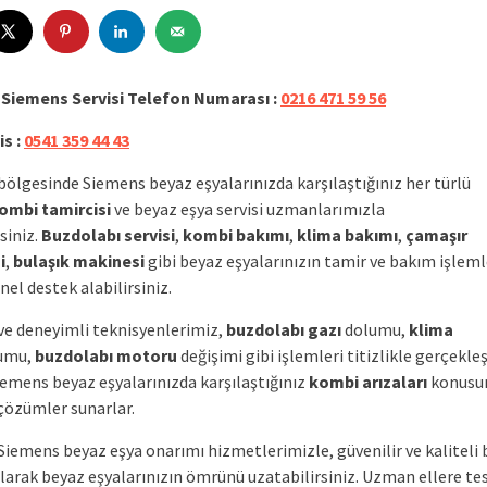
 Siemens Servisi Telefon Numarası :
0216 471 59 56
is :
0541 359 44 43
bölgesinde Siemens beyaz eşyalarınızda karşılaştığınız her türlü
ombi tamircisi
ve beyaz eşya servisi uzmanlarımızla
siniz.
Buzdolabı servisi
,
kombi bakımı
,
klima bakımı
,
çamaşır
i
,
bulaşık makinesi
gibi beyaz eşyalarınızın tamir ve bakım işlem
el destek alabilirsiniz.
 ve deneyimli teknisyenlerimiz,
buzdolabı gazı
dolumu,
klima
umu,
buzdolabı motoru
değişimi gibi işlemleri titizlikle gerçekleşt
iemens beyaz eşyalarınızda karşılaştığınız
kombi arızaları
konusun
 çözümler sunarlar.
Siemens beyaz eşya onarımı hizmetlerimizle, güvenilir ve kaliteli 
larak beyaz eşyalarınızın ömrünü uzatabilirsiniz. Uzman ellere te