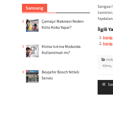
Sarıgazi 
Samsung
tamirini 
faydalan
Çamaşır Makinesi Neden
Kötü Koku Yapar?
İlgili Y
Sarıg
Sarıga
Klima Isıtma Modunda
Kullanılmalı mı?
Akıll
Klima
,
Beyşehir Bosch Yetkili
Yazı
Servisi
Pr
Sa
gezin
po