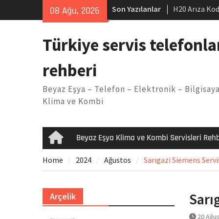
Skip
Son Yazılanlar
H20 Arıza Kod
08 Ağu, 2026
to
makinesi Sor
content
LG kombi E2 
Türkiye servis telefonla
Arçelik buzdo
Yöntemleri
rehberi
Vaillant çama
Kodu
Beyaz Eşya – Telefon – Elektronik – Bilgisaya
Ferroli klima
Klima ve Kombi
Beyaz Eşya Klima ve Kombi Servisleri Rehb
Home
Home
2024
Ağustos
Sarıgazi Siemens Servi
Sarı
Arçelik
20 Ağu