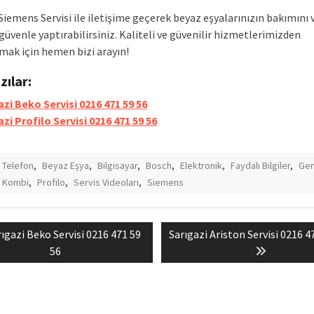
Siemens Servisi ile iletişime geçerek beyaz eşyalarınızın bakımını 
güvenle yaptırabilirsiniz. Kaliteli ve güvenilir hizmetlerimizden
mak için hemen bizi arayın!
azılar:
azi Beko Servisi 0216 471 59 56
zi Profilo Servisi 0216 471 59 56
ı Telefon
,
Beyaz Eşya
,
Bilgisayar
,
Bosch
,
Elektronik
,
Faydalı Bilgiler
,
Gen
Kombi
,
Profilo
,
Servis Videoları
,
Siemens
evious
Next
rıgazi Beko Servisi 0216 471 59
Sarıgazi Ariston Servisi 0216 4
mesi
st:
post:
56