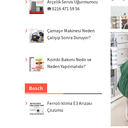
Arçelik Servis Uğurmumcu
☎️ 0216 471 59 56
Çamaşır Makinesi Neden
Çalışıp Sonra Duruyor?
Kombi Bakımı Nedir ve
Neden Yapılmalıdır?
Bosch
Ferroli klima E3 Arızası
Çözümü