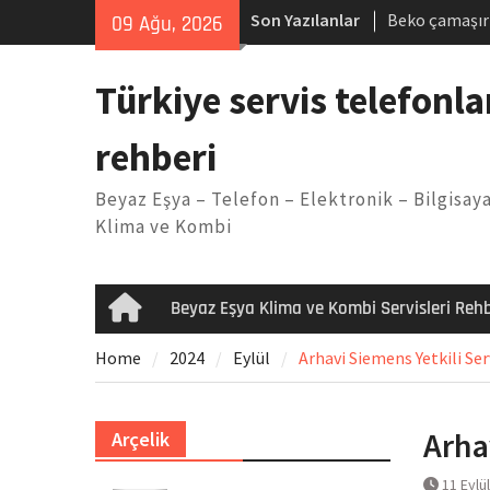
Skip
Son Yazılanlar
Beko çamaşır
09 Ağu, 2026
to
Demirdöküm b
content
Demirdöküm ç
Türkiye servis telefonla
Arızası Çözü
E02 Arıza Ko
rehberi
Viessmann ko
Yöntemleri
Beyaz Eşya – Telefon – Elektronik – Bilgisaya
Klima ve Kombi
Beyaz Eşya Klima ve Kombi Servisleri Rehb
Home
Home
2024
Eylül
Arhavi Siemens Yetkili Ser
Arha
Arçelik
11 Eylü