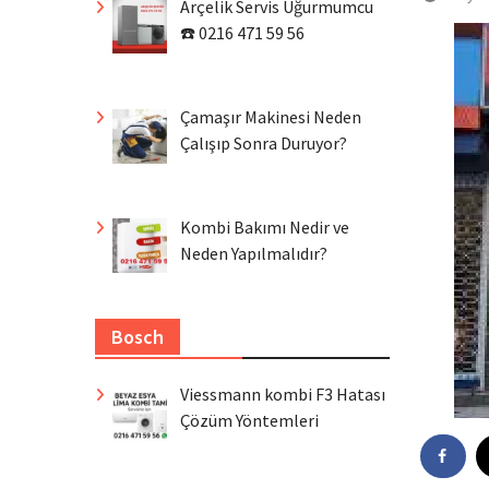
Arçelik Servis Uğurmumcu
☎️ 0216 471 59 56
Çamaşır Makinesi Neden
Çalışıp Sonra Duruyor?
Kombi Bakımı Nedir ve
Neden Yapılmalıdır?
Bosch
Viessmann kombi F3 Hatası
Çözüm Yöntemleri