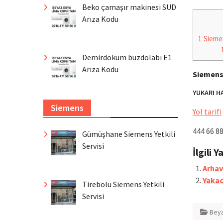
Beko çamaşır makinesi SUD
Arıza Kodu
1
Siemen
Demirdöküm buzdolabı E1
Arıza Kodu
Siemens 
YUKARI H
Siemens
Yol tarifi
444 66 8
Gümüşhane Siemens Yetkili
Servisi
İlgili Y
Arhav
Yakac
Tirebolu Siemens Yetkili
Servisi
Beya