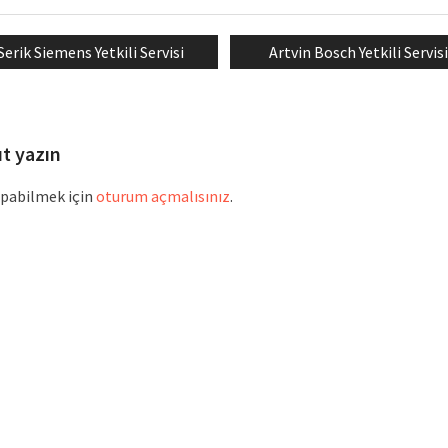
Previous
Next
Serik Siemens Yetkili Servisi
Artvin Bosch Yetkili Servis
mesi
post:
post:
ıt yazın
pabilmek için
oturum açmalısınız
.