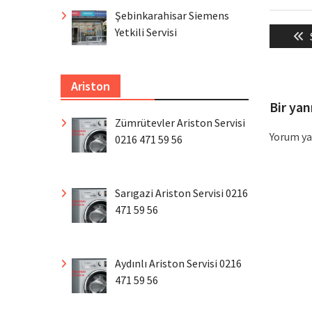
Şebinkarahisar Siemens
Yazı
Yetkili Servisi
gezin
Ariston
Bir yan
Zümrütevler Ariston Servisi
Yorum ya
0216 471 59 56
Sarıgazi Ariston Servisi 0216
471 59 56
Aydınlı Ariston Servisi 0216
471 59 56