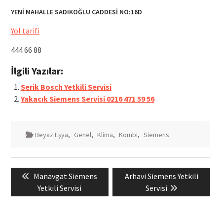
YENİ MAHALLE SADIKOĞLU CADDESİ NO:16D
Yol tarifi
444 66 88
İlgili Yazılar:
Serik Bosch Yetkili Servisi
Yakacık Siemens Servisi 0216 471 59 56
Beyaz Eşya
,
Genel
,
Klima
,
Kombi
,
Siemens
Yazı
Previous
Next
Manavgat Siemens
Arhavi Siemens Yetkili
gezinmesi
post:
post:
Yetkili Servisi
Servisi