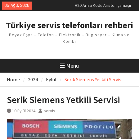
Skip
06 Ağu, 2026
H20 Arıza Kodu Ariston çamaşır
to
makinesi Sorunu
content
LG kombi E2 Arızası Çözümü
Türkiye servis telefonları rehberi
Arçelik buzdolabı F5 Hatası
Çözüm Yöntemleri
Beyaz Eşya – Telefon – Elektronik – Bilgisayar – Klima ve
Vaillant çamaşır makinesi E03
Kombi
Arıza Kodu
Ferroli klima E3 Arızası Çözümü
Menu
Home
2024
Eylül
Serik Siemens Yetkili Servisi
Serik Siemens Yetkili Servisi
10 Eylül 2024
servis