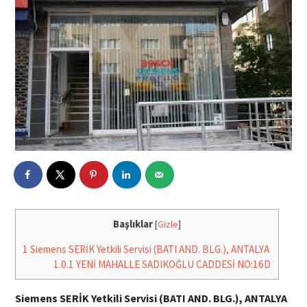
Başlıklar
[
Gizle
]
1
Siemens SERİK Yetkili Servisi (BATI AND. BLG.), ANTALYA
1.0.1
YENİ MAHALLE SADIKOĞLU CADDESİ NO:16D
Siemens SERİK Yetkili Servisi (BATI AND. BLG.), ANTALYA