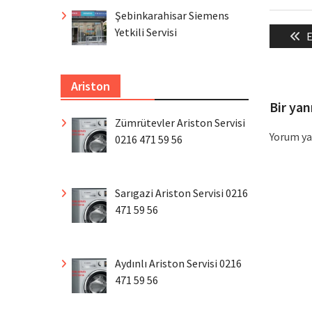
Şebinkarahisar Siemens
Yazı
Yetkili Servisi
P
E
gezin
p
Ariston
Bir yan
Zümrütevler Ariston Servisi
Yorum ya
0216 471 59 56
Sarıgazi Ariston Servisi 0216
471 59 56
Aydınlı Ariston Servisi 0216
471 59 56