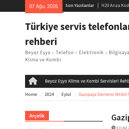
Skip
Son Yazılanlar
H20 Arıza Kod
07 Ağu, 2026
to
makinesi Sor
content
LG kombi E2 
Türkiye servis telefonla
Arçelik buzdo
Yöntemleri
rehberi
Vaillant çama
Kodu
Beyaz Eşya – Telefon – Elektronik – Bilgisaya
Ferroli klima
Klima ve Kombi
Beyaz Eşya Klima ve Kombi Servisleri Rehb
Home
Home
2024
Eylül
Gazipaşa Siemens Yetkili S
Gazi
Arçelik
8 Eylül