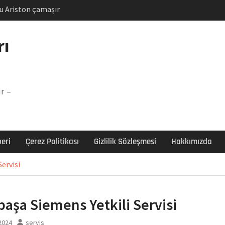
u Ariston çamaşır
unu
Arızası Çözümü
rı
labı F5 Hatası Çözüm
şır makinesi E03 Arıza
r –
 E3 Arızası Çözümü
eri
Çerez Politikası
Gizlilik Sözleşmesi
Hakkımızda
ervisi
paşa Siemens Yetkili Servisi
 2024
servis