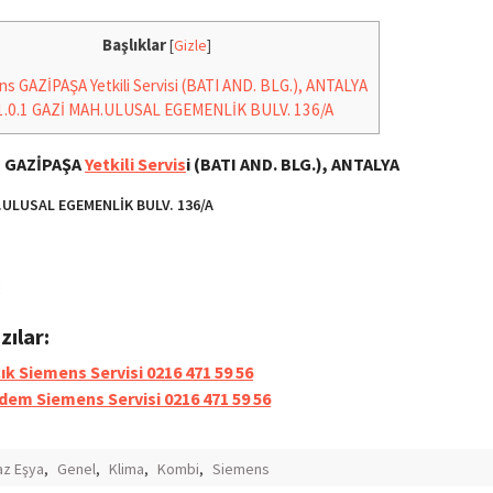
Başlıklar
[
Gizle
]
s GAZİPAŞA Yetkili Servisi (BATI AND. BLG.), ANTALYA
1.0.1
GAZİ MAH.ULUSAL EGEMENLİK BULV. 136/A
 GAZİPAŞA
Yetkili Servis
i (BATI AND. BLG.), ANTALYA
.ULUSAL EGEMENLİK BULV. 136/A
8
azılar:
ık Siemens Servisi 0216 471 59 56
dem Siemens Servisi 0216 471 59 56
z Eşya
,
Genel
,
Klima
,
Kombi
,
Siemens