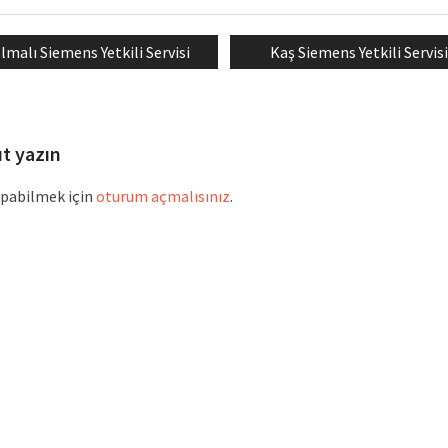
revious
Next
lmalı Siemens Yetkili Servisi
Kaş Siemens Yetkili Servisi
mesi
ost:
post:
ıt yazın
pabilmek için
oturum açmalısınız
.