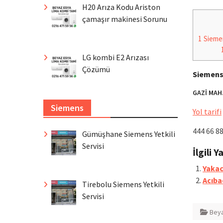
H20 Arıza Kodu Ariston
çamaşır makinesi Sorunu
1
Siemen
LG kombi E2 Arızası
Çözümü
Siemens
GAZİ MAH
Siemens
Yol tarifi
444 66 8
Gümüşhane Siemens Yetkili
Servisi
İlgili Y
Yakac
Acıba
Tirebolu Siemens Yetkili
Servisi
Beya