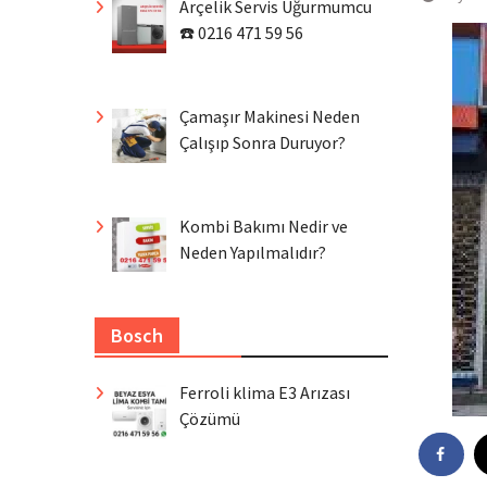
Arçelik Servis Uğurmumcu
☎️ 0216 471 59 56
Çamaşır Makinesi Neden
Çalışıp Sonra Duruyor?
Kombi Bakımı Nedir ve
Neden Yapılmalıdır?
Bosch
Ferroli klima E3 Arızası
Çözümü