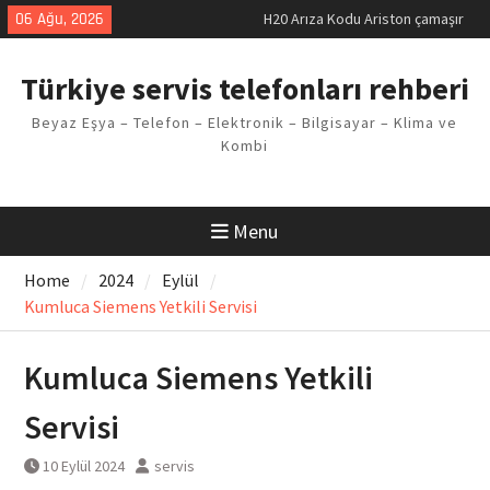
Skip
06 Ağu, 2026
H20 Arıza Kodu Ariston çamaşır
to
makinesi Sorunu
content
LG kombi E2 Arızası Çözümü
Türkiye servis telefonları rehberi
Arçelik buzdolabı F5 Hatası
Çözüm Yöntemleri
Beyaz Eşya – Telefon – Elektronik – Bilgisayar – Klima ve
Vaillant çamaşır makinesi E03
Kombi
Arıza Kodu
Ferroli klima E3 Arızası Çözümü
Menu
Home
2024
Eylül
Kumluca Siemens Yetkili Servisi
Kumluca Siemens Yetkili
Servisi
10 Eylül 2024
servis