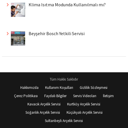
Klima Isıtma Modunda Kullanılmalı mı?
Beyşehir Bosch Yetkili Servisi
Tüm Hakkı Saklıdır
Hakkımızda
Kullanım Koşulları
Gizlilik Sözleşmesi
Çerez Politikası
Faydalı Bilgiler
Servis Videoları
İletişim
Kavacık Arçelik Servisi
Kurtköy Arçelik Servisi
Soğanlık Arçelik Servisi
Küçükyalı Arçelik Servisi
Sultanbeyli Arçelik Servisi