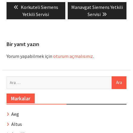
Yazı
Previous
Next
Korkuteli Siemens
Manavgat Siemens Yetkili
gezinmesi
post:
post:
Yetkili Servisi
Servisi
Bir yanıt yazın
Yorum yapabilmek için
oturum açmalısınız
.
Arama:
Markalar
Aeg
Altus