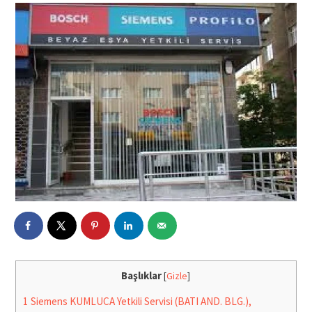
Başlıklar
[
Gizle
]
1
Siemens KUMLUCA Yetkili Servisi (BATI AND. BLG.),