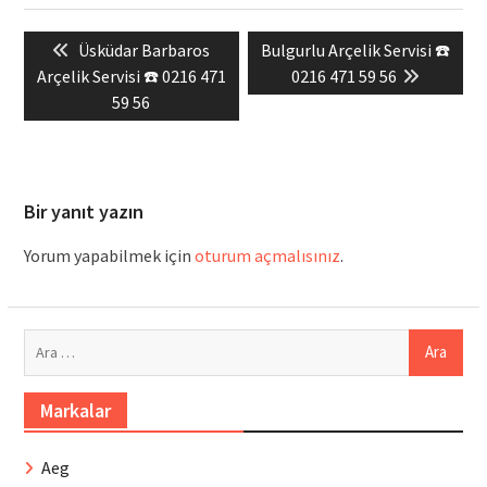
Yazı
Previous
Next
Üsküdar Barbaros
Bulgurlu Arçelik Servisi ☎️
gezinmesi
post:
post:
Arçelik Servisi ☎️ 0216 471
0216 471 59 56
59 56
Bir yanıt yazın
Yorum yapabilmek için
oturum açmalısınız
.
Arama:
Markalar
Aeg