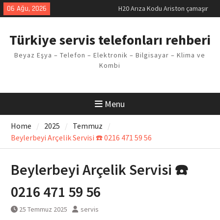
makinesi Sorunu
Skip
06 Ağu, 2026
LG kombi E2 Arızası Çözümü
to
Arçelik buzdolabı F5 Hatası
content
Çözüm Yöntemleri
Türkiye servis telefonları rehberi
Vaillant çamaşır makinesi E03
Arıza Kodu
Beyaz Eşya – Telefon – Elektronik – Bilgisayar – Klima ve
Ferroli klima E3 Arızası Çözümü
Kombi
Menu
Home
2025
Temmuz
Beylerbeyi Arçelik Servisi ☎️ 0216 471 59 56
Beylerbeyi Arçelik Servisi ☎️
0216 471 59 56
25 Temmuz 2025
servis