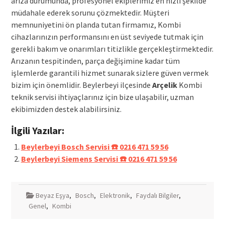
arıza durumunda, profesyonel ekiplerimiz en hızlı şekilde
müdahale ederek sorunu çözmektedir. Müşteri
memnuniyetini ön planda tutan firmamız, Kombi
cihazlarınızın performansını en üst seviyede tutmak için
gerekli bakım ve onarımları titizlikle gerçekleştirmektedir.
Arızanın tespitinden, parça değişimine kadar tüm
işlemlerde garantili hizmet sunarak sizlere güven vermek
bizim için önemlidir. Beylerbeyi ilçesinde
Arçelik
Kombi
teknik servisi ihtiyaçlarınız için bize ulaşabilir, uzman
ekibimizden destek alabilirsiniz.
İlgili Yazılar:
Beylerbeyi Bosch Servisi ☎️ 0216 471 59 56
Beylerbeyi Siemens Servisi ☎️ 0216 471 59 56
Beyaz Eşya
,
Bosch
,
Elektronik
,
Faydalı Bilgiler
,
Genel
,
Kombi