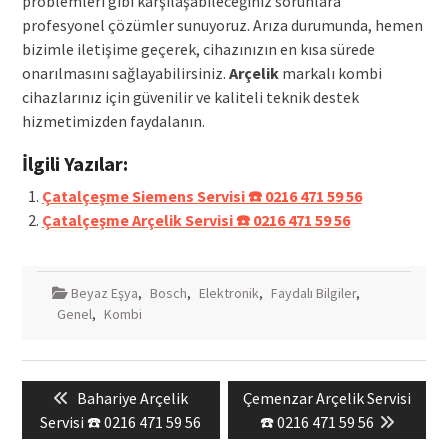
problemleri gibi karşılaşabileceğiniz sorunlara
profesyonel çözümler sunuyoruz. Arıza durumunda, hemen
bizimle iletişime geçerek, cihazınızın en kısa sürede
onarılmasını sağlayabilirsiniz.
Arçelik
markalı kombi
cihazlarınız için güvenilir ve kaliteli teknik destek
hizmetimizden faydalanın.
İlgili Yazılar:
Çatalçeşme Siemens Servisi ☎️ 0216 471 59 56
Çatalçeşme Arçelik Servisi ☎️ 0216 471 59 56
Beyaz Eşya
,
Bosch
,
Elektronik
,
Faydalı Bilgiler
,
Genel
,
Kombi
Yazı
Previous
Next
Bahariye Arçelik
Çemenzar Arçelik Servisi
gezinmesi
post:
post:
Servisi ☎️ 0216 471 59 56
☎️ 0216 471 59 56