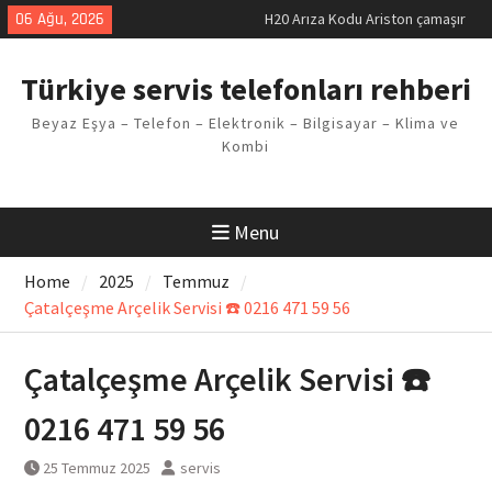
makinesi Sorunu
Skip
06 Ağu, 2026
LG kombi E2 Arızası Çözümü
to
Arçelik buzdolabı F5 Hatası
content
Çözüm Yöntemleri
Türkiye servis telefonları rehberi
Vaillant çamaşır makinesi E03
Arıza Kodu
Beyaz Eşya – Telefon – Elektronik – Bilgisayar – Klima ve
Ferroli klima E3 Arızası Çözümü
Kombi
Menu
Home
2025
Temmuz
Çatalçeşme Arçelik Servisi ☎️ 0216 471 59 56
Çatalçeşme Arçelik Servisi ☎️
0216 471 59 56
25 Temmuz 2025
servis