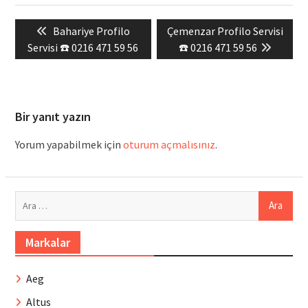
Yazı
Previous
Next
Bahariye Profilo
Çemenzar Profilo Servisi
gezinmesi
post:
post:
Servisi ☎️ 0216 471 59 56
☎️ 0216 471 59 56
Bir yanıt yazın
Yorum yapabilmek için
oturum açmalısınız
.
Arama:
Markalar
Aeg
Altus