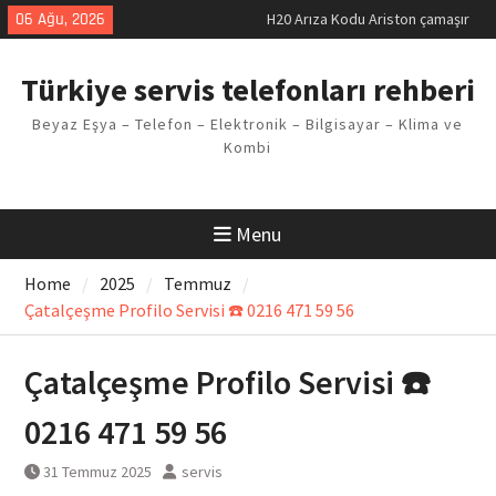
Skip
makinesi Sorunu
06 Ağu, 2026
LG kombi E2 Arızası Çözümü
to
Arçelik buzdolabı F5 Hatası
content
Türkiye servis telefonları rehberi
Çözüm Yöntemleri
Vaillant çamaşır makinesi E03
Beyaz Eşya – Telefon – Elektronik – Bilgisayar – Klima ve
Arıza Kodu
Kombi
Ferroli klima E3 Arızası Çözümü
Menu
Home
2025
Temmuz
Çatalçeşme Profilo Servisi ☎️ 0216 471 59 56
Çatalçeşme Profilo Servisi ☎️
0216 471 59 56
31 Temmuz 2025
servis