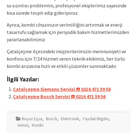
su sızıntısı problemini, profesyonel ekiplerimiz sayesinde
kısa sürede tespit edip gideriyoruz.
Ayrıca, kombi cihazınızın verimliliğini artırmak ve enerji
tasarrufu sağlamak için periyodik bakım hizmetlerimizden
yararlanabilirsiniz.
Çatalçeşme ilçesindeki müşterilerimizin memnuniyeti ve
konforu için 7/24 hizmet veren teknik ekibimiz, her türlü
kombi arızasına hızlı ve etkili çözümler sunmaktadır.
İlgili Yazılar:
Çatalçeşme Siemens Servisi ☎️ 0216 471 59 56
Çatalçeşme Bosch Servisi ☎️ 0216 471 59 56
Beyaz Eşya
,
Bosch
,
Elektronik
,
Faydalı Bilgiler
,
Genel
,
Kombi