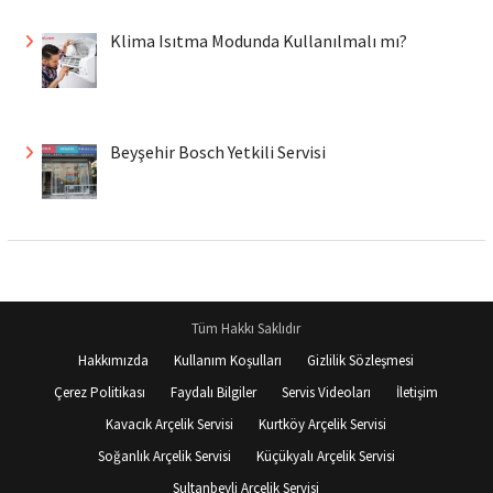
Klima Isıtma Modunda Kullanılmalı mı?
Beyşehir Bosch Yetkili Servisi
Tüm Hakkı Saklıdır
Hakkımızda
Kullanım Koşulları
Gizlilik Sözleşmesi
Çerez Politikası
Faydalı Bilgiler
Servis Videoları
İletişim
Kavacık Arçelik Servisi
Kurtköy Arçelik Servisi
Soğanlık Arçelik Servisi
Küçükyalı Arçelik Servisi
Sultanbeyli Arçelik Servisi