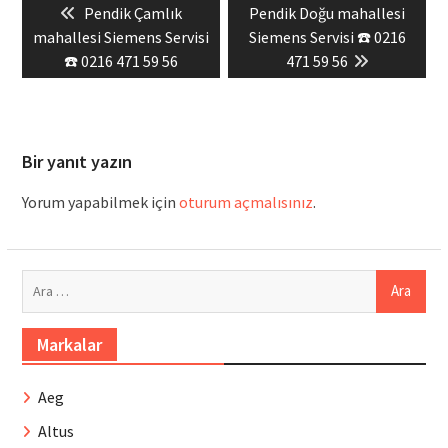
Previous
Next
Pendik Çamlık
Pendik Doğu mahallesi
gezinmesi
post:
post:
mahallesi Siemens Servisi
Siemens Servisi ☎️ 0216
☎️ 0216 471 59 56
471 59 56
Bir yanıt yazın
Yorum yapabilmek için
oturum açmalısınız
.
Arama:
Markalar
Aeg
Altus