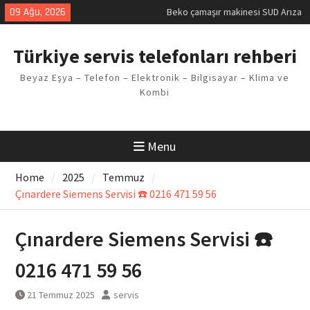
Kodu
Skip
09 Ağu, 2026
Demirdöküm buzdolabı E1 Arıza
to
Kodu
content
Demirdöküm çamaşır makinesi E5
Türkiye servis telefonları rehberi
Arızası Çözümü
E02 Arıza Kodu Regal kombi
Beyaz Eşya – Telefon – Elektronik – Bilgisayar – Klima ve
Sorunu
Kombi
Viessmann kombi F3 Hatası
Çözüm Yöntemleri
Menu
Home
2025
Temmuz
Çınardere Siemens Servisi ☎️ 0216 471 59 56
Çınardere Siemens Servisi ☎️
0216 471 59 56
21 Temmuz 2025
servis