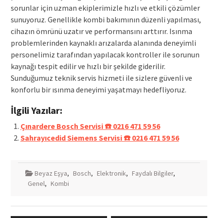
sorunlar için uzman ekiplerimizle hızlı ve etkili çözümler
sunuyoruz. Genellikle kombi bakımının düzenli yapılması,
cihazın ömrünü uzatır ve performansını arttırır. Isınma
problemlerinden kaynaklı arızalarda alanında deneyimli
personelimiz tarafından yapılacak kontroller ile sorunun
kaynağı tespit edilir ve hızlı bir şekilde giderilir.
Sunduğumuz teknik servis hizmeti ile sizlere güvenli ve
konforlu bir ısınma deneyimi yaşatmayı hedefliyoruz.
İlgili Yazılar:
Çınardere Bosch Servisi ☎️ 0216 471 59 56
Sahrayıcedid Siemens Servisi ☎️ 0216 471 59 56
Beyaz Eşya
,
Bosch
,
Elektronik
,
Faydalı Bilgiler
,
Genel
,
Kombi
Yazı