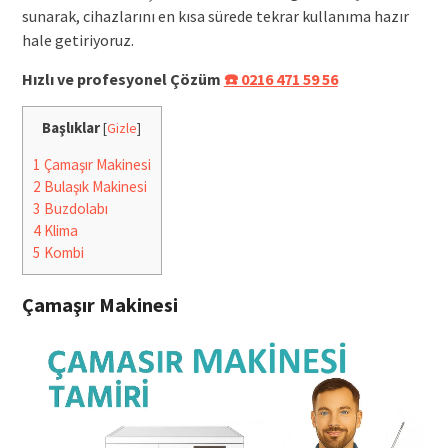
sunarak, cihazlarını en kısa sürede tekrar kullanıma hazır
hale getiriyoruz.
Hızlı ve profesyonel Çözüm
☎️ 0216 471 59 56
Başlıklar
[
Gizle
]
1
Çamaşır Makinesi
2
Bulaşık Makinesi
3
Buzdolabı
4
Klima
5
Kombi
Çamaşır Makinesi