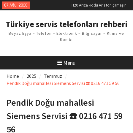
Skip
07 Ağu, 2026
LG kombi E2 Arızası Çözümü
to
Arçelik buzdolabı F5 Hatası
content
Çözüm Yöntemleri
Türkiye servis telefonları rehberi
Vaillant çamaşır makinesi E03
Arıza Kodu
Beyaz Eşya – Telefon – Elektronik – Bilgisayar – Klima ve
Ferroli klima E3 Arızası Çözümü
Kombi
Menu
Home
2025
Temmuz
Pendik Doğu mahallesi Siemens Servisi ☎️ 0216 471 59 56
Pendik Doğu mahallesi
Siemens Servisi ☎️ 0216 471 59
56