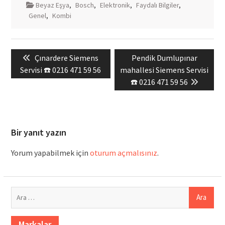
Beyaz Eşya
,
Bosch
,
Elektronik
,
Faydalı Bilgiler
,
Genel
,
Kombi
Yazı
Previous
Next
Çınardere Siemens
Pendik Dumlupınar
gezinmesi
post:
post:
Servisi ☎️ 0216 471 59 56
mahallesi Siemens Servisi
☎️ 0216 471 59 56
Bir yanıt yazın
Yorum yapabilmek için
oturum açmalısınız
.
Arama:
Markalar