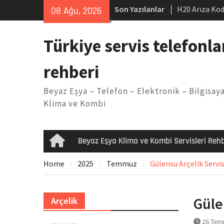
Skip
Son Yazılanlar
H20 Arıza Kod
08 Ağu, 2026
to
makinesi Sor
content
LG kombi E2 
Türkiye servis telefonla
Arçelik buzdo
Yöntemleri
rehberi
Vaillant çama
Kodu
Beyaz Eşya – Telefon – Elektronik – Bilgisaya
Ferroli klima
Klima ve Kombi
Beyaz Eşya Klima ve Kombi Servisleri Rehb
Home
Home
2025
Temmuz
Gülensu Arçelik Servis
Güle
Arçelik
26 Tem