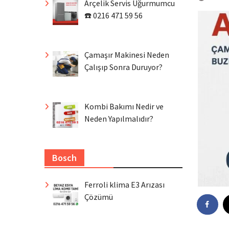
Arçelik Servis Uğurmumcu
☎️ 0216 471 59 56
Çamaşır Makinesi Neden
Çalışıp Sonra Duruyor?
Kombi Bakımı Nedir ve
Neden Yapılmalıdır?
Bosch
Ferroli klima E3 Arızası
Çözümü