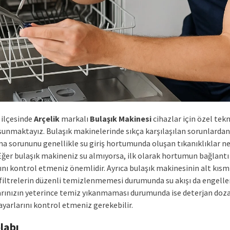
ilçesinde
Arçelik
markalı
Bulaşık Makinesi
cihazlar için özel tekn
sunmaktayız. Bulaşık makinelerinde sıkça karşılaşılan sorunlardan 
a sorununu genellikle su giriş hortumunda oluşan tıkanıklıklar n
 Eğer bulaşık makineniz su almıyorsa, ilk olarak hortumun bağlantı
ını kontrol etmeniz önemlidir. Ayrıca bulaşık makinesinin alt kıs
filtrelerin düzenli temizlenmemesi durumunda su akışı da engellen
arınızın yeterince temiz yıkanmaması durumunda ise deterjan dozaj
 ayarlarını kontrol etmeniz gerekebilir.
labı