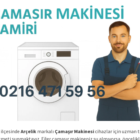
ilçesinde
Arçelik
markalı
Çamaşır Makinesi
cihazlar için uzman 
izmeti sunmaktayız. Eğer çamaşır makineniz su almıyorsa, öncelikle