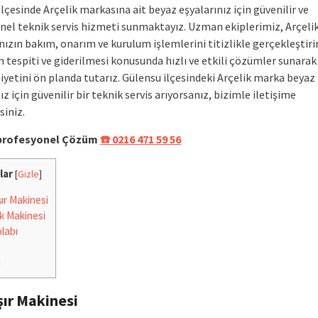
lçesinde Arçelik markasına ait beyaz eşyalarınız için güvenilir ve
nel teknik servis hizmeti sunmaktayız. Uzman ekiplerimiz, Arçeli
nızın bakım, onarım ve kurulum işlemlerini titizlikle gerçekleştirir
n tespiti ve giderilmesi konusunda hızlı ve etkili çözümler sunara
etini ön planda tutarız. Gülensu ilçesindeki Arçelik marka beyaz
ız için güvenilir bir teknik servis arıyorsanız, bizimle iletişime
siniz.
e profesyonel Çözüm
☎️ 0216 471 59 56
lar
[
Gizle
]
r Makinesi
k Makinesi
labı
i
ır Makinesi