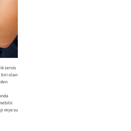
ik servis
biri olan
eden
mında
ebilir.
ı veya su