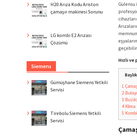
Gülensu i
H20 Arıza Kodu Ariston
profesyo
çamaşır makinesi Sorunu
cihazları
Arızaları
memnuniy
LG kombi E2 Arızası
eşyaların
Çözümü
geçebilir
Hızlı v
Siemens
Başlık
Gümüşhane Siemens Yetkili
1
Çamaşı
Servisi
2
Bulaşı
3
Buzdo
4
Klima
Tirebolu Siemens Yetkili
5
Komb
Servisi
Çamaş