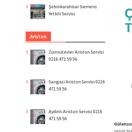
Şebinkarahisar Siemens
Yetkili Servisi
Ariston
Zümrütevler Ariston Servisi
0216 471 59 56
Sarıgazi Ariston Servisi 0216
471 59 56
Aydınlı Ariston Servisi 0216
471 59 56
Gülensu
servis h