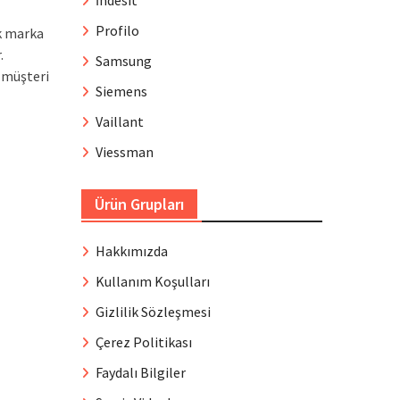
İndesit
Profilo
k marka
.
Samsung
k müşteri
Siemens
Vaillant
Viessman
Ürün Grupları
Hakkımızda
Kullanım Koşulları
Gizlilik Sözleşmesi
Çerez Politikası
Faydalı Bilgiler