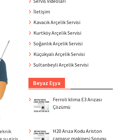
Servis Videoları
İletişim
Kavacık Arçelik Servisi
Kurtköy Arçelik Servisi
Soğanlık Arçelik Servisi
Küçükyalı Arçelik Servisi
Sultanbeyli Arçelik Servisi
Beyaz Eşya
Ferroli klima E3 Arızası
Çözümü
H20 Arıza Kodu Ariston
teknik
çamaşır makinesi Sorunu
 su giriş