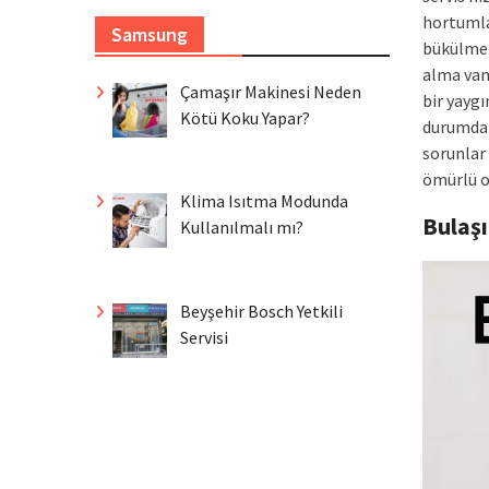
hortumla
Samsung
bükülme 
alma vana
Çamaşır Makinesi Neden
bir yayg
Kötü Koku Yapar?
durumda 
sorunlar 
ömürlü o
Klima Isıtma Modunda
Bulaş
Kullanılmalı mı?
Beyşehir Bosch Yetkili
Servisi