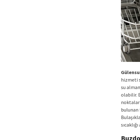
Gülensu
hizmeti 
su almam
olabilir.
noktalar
bulunan 
Bulaşıkl
sıcaklığı
Buzdo