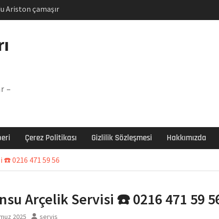
u Ariston çamaşır
unu
Arızası Çözümü
rı
labı F5 Hatası Çözüm
şır makinesi E03 Arıza
r –
 E3 Arızası Çözümü
eri
Çerez Politikası
Gizlilik Sözleşmesi
Hakkımızda
i ☎️ 0216 471 59 56
nsu Arçelik Servisi ☎️ 0216 471 59 5
muz 2025
servis