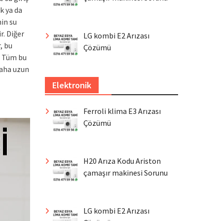
k ya da
in su
r. Diğer
LG kombi E2 Arızası
, bu
Çözümü
. Tüm bu
daha uzun
Elektronik
Ferroli klima E3 Arızası
Çözümü
H20 Arıza Kodu Ariston
çamaşır makinesi Sorunu
LG kombi E2 Arızası