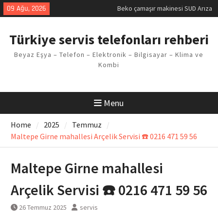
Skip
09 Ağu, 2026
Demirdöküm buzdolabı E1 Arıza
to
Kodu
content
Demirdöküm çamaşır makinesi E5
Türkiye servis telefonları rehberi
Arızası Çözümü
E02 Arıza Kodu Regal kombi
Beyaz Eşya – Telefon – Elektronik – Bilgisayar – Klima ve
Sorunu
Kombi
Viessmann kombi F3 Hatası
Çözüm Yöntemleri
Menu
Home
2025
Temmuz
Maltepe Girne mahallesi Arçelik Servisi ☎️ 0216 471 59 56
Maltepe Girne mahallesi
Arçelik Servisi ☎️ 0216 471 59 56
26 Temmuz 2025
servis