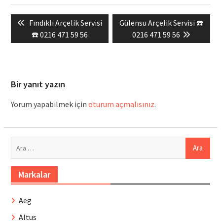
Yazı
Previous
Next
Fındıklı Arçelik Servisi
Gülensu Arçelik Servisi ☎️
gezinmesi
post:
post:
☎️ 0216 471 59 56
0216 471 59 56
Bir yanıt yazın
Yorum yapabilmek için
oturum açmalısınız
.
Arama:
Markalar
Aeg
Altus