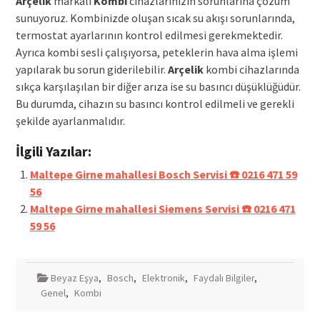
Arçelik
markalı
Kombi
cihazlarınızın sorunlarına çözüm
sunuyoruz. Kombinizde oluşan sıcak su akışı sorunlarında,
termostat ayarlarının kontrol edilmesi gerekmektedir.
Ayrıca kombi sesli çalışıyorsa, peteklerin hava alma işlemi
yapılarak bu sorun giderilebilir.
Arçelik
kombi cihazlarında
sıkça karşılaşılan bir diğer arıza ise su basıncı düşüklüğüdür.
Bu durumda, cihazın su basıncı kontrol edilmeli ve gerekli
şekilde ayarlanmalıdır.
İlgili Yazılar:
Maltepe Girne mahallesi Bosch Servisi ☎️ 0216 471 59
56
Maltepe Girne mahallesi Siemens Servisi ☎️ 0216 471
59 56
Beyaz Eşya
,
Bosch
,
Elektronik
,
Faydalı Bilgiler
,
Genel
,
Kombi