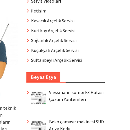
Servis Videoları
İletişim
Kavacık Arçelik Servisi
Kurtköy Arçelik Servisi
Soğanlık Arçelik Servisi
Küçükyalı Arçelik Servisi
Sultanbeyli Arçelik Servisi
Beyaz Eşya
Viessmann kombi F3 Hatası
Çözüm Yöntemleri
n teknik
an
Beko çamaşır makinesi SUD
mların
Arıza Kodu
ları