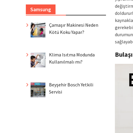
değiştir
Samsung
doldururk
kaynakla
Çamaşır Makinesi Neden
gerekebi
Kötü Koku Yapar?
durumund
sağlayabi
Bulaş
Klima Isıtma Modunda
Kullanılmalı mı?
Beyşehir Bosch Yetkili
Servisi