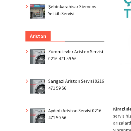
Şebinkarahisar Siemens
Yetkili Servisi
Ariston
Zümrütevler Ariston Servisi
0216 471 59 56
Sarıgazi Ariston Servisi 0216
471 59 56
Kirazlıd
Aydınlı Ariston Servisi 0216
servis h
471 59 56
arızalard
yıpranma