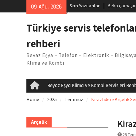
Skip
Son Yazılanlar
Beko çamaşır
09 Ağu, 2026
to
Demirdöküm b
content
Demirdöküm ç
Türkiye servis telefonla
Arızası Çözü
E02 Arıza Ko
rehberi
Viessmann ko
Yöntemleri
Beyaz Eşya – Telefon – Elektronik – Bilgisaya
Klima ve Kombi
Beyaz Eşya Klima ve Kombi Servisleri Rehb
Home
Home
2025
Temmuz
Kirazlıdere Arçelik Se
Kira
Arçelik
29 Tem