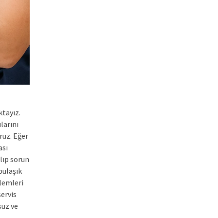
ktayız.
larını
ruz. Eğer
ası
lıp sorun
bulaşık
şlemleri
servis
suz ve