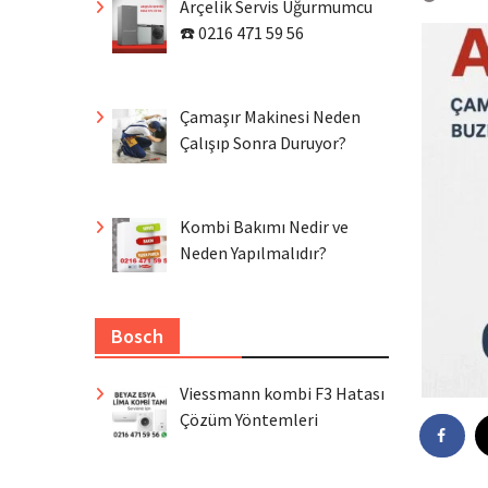
Arçelik Servis Uğurmumcu
☎️ 0216 471 59 56
Çamaşır Makinesi Neden
Çalışıp Sonra Duruyor?
Kombi Bakımı Nedir ve
Neden Yapılmalıdır?
Bosch
Viessmann kombi F3 Hatası
Çözüm Yöntemleri