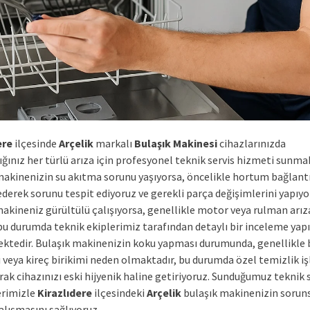
ere
ilçesinde
Arçelik
markalı
Bulaşık Makinesi
cihazlarınızda
ığınız her türlü arıza için profesyonel teknik servis hizmeti sunma
makinenizin su akıtma sorunu yaşıyorsa, öncelikle hortum bağlantı
derek sorunu tespit ediyoruz ve gerekli parça değişimlerini yapıyo
makineniz gürültülü çalışıyorsa, genellikle motor veya rulman arız
 bu durumda teknik ekiplerimiz tarafından detaylı bir inceleme yapı
ektedir. Bulaşık makinenizin koku yapması durumunda, genellikle 
ı veya kireç birikimi neden olmaktadır, bu durumda özel temizlik i
ak cihazınızı eski hijyenik haline getiriyoruz. Sunduğumuz teknik 
erimizle
Kirazlıdere
ilçesindeki
Arçelik
bulaşık makinenizin sorun
alışmasını sağlıyoruz.