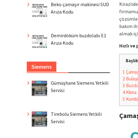
Kirazlıde
Beko çamaşır makinesi SUD
firmamız
Arıza Kodu
çözümler
bakım iht
almak içi
Demirdöküm buzdolabı E1
Arıza Kodu
Hızlı v
Başlık
Siemens
1
Çamaşı
2
Bulaşı
Gümüşhane Siemens Yetkili
3
Buzdo
Servisi
4
Klima
5
Komb
Tirebolu Siemens Yetkili
Çamaş
Servisi