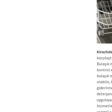
Kirazlıd
karşılaşt
Bulaşık 
kontrol e
bulaşık 
olabilir,
giderilm
deterjan
uygulayar
hizmetl
verimli ç