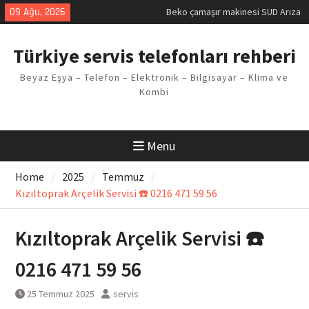
Kodu
Skip
09 Ağu, 2026
Demirdöküm buzdolabı E1 Arıza
to
Kodu
content
Demirdöküm çamaşır makinesi E5
Türkiye servis telefonları rehberi
Arızası Çözümü
E02 Arıza Kodu Regal kombi
Beyaz Eşya – Telefon – Elektronik – Bilgisayar – Klima ve
Sorunu
Kombi
Viessmann kombi F3 Hatası
Çözüm Yöntemleri
Menu
Home
2025
Temmuz
Kızıltoprak Arçelik Servisi ☎️ 0216 471 59 56
Kızıltoprak Arçelik Servisi ☎️
0216 471 59 56
25 Temmuz 2025
servis