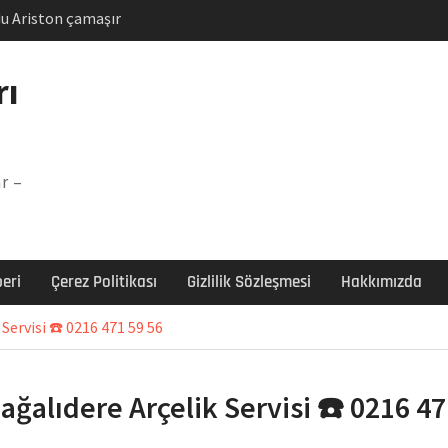
u Ariston çamaşır
unu
Arızası Çözümü
rı
labı F5 Hatası Çözüm
şır makinesi E03 Arıza
r –
 E3 Arızası Çözümü
eri
Çerez Politikası
Gizlilik Sözleşmesi
Hakkımızda
Servisi ☎️ 0216 471 59 56
ağalıdere Arçelik Servisi ☎️ 0216 47