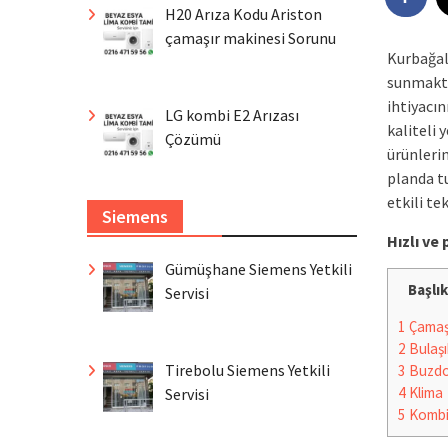
H20 Arıza Kodu Ariston
çamaşır makinesi Sorunu
Kurbağal
sunmakta
ihtiyacı
LG kombi E2 Arızası
kaliteli 
Çözümü
ürünleri
planda t
etkili te
Siemens
Hızlı v
Gümüşhane Siemens Yetkili
Başlık
Servisi
1
Çamaşı
2
Bulaşı
Tirebolu Siemens Yetkili
3
Buzdo
4
Klima
Servisi
5
Komb