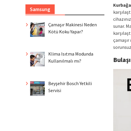
Kurbağa
Samsung
karşılaş
cihazınız
Çamaşır Makinesi Neden
sunar. M
Kötü Koku Yapar?
karşılaşt
çamaşır 
sorunsuz 
Klima Isıtma Modunda
Bulaş
Kullanılmalı mı?
Beyşehir Bosch Yetkili
Servisi