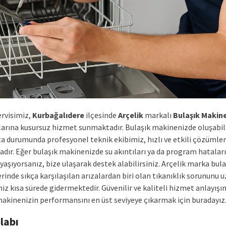
ervisimiz,
Kurbağalıdere
ilçesinde
Arçelik
markalı
Bulaşık Makine
ılarına kusursuz hizmet sunmaktadır. Bulaşık makinenizde oluşabi
ıza durumunda profesyonel teknik ekibimiz, hızlı ve etkili çözümler
dır. Eğer bulaşık makinenizde su akıntıları ya da program hataları
yaşıyorsanız, bize ulaşarak destek alabilirsiniz. Arçelik marka bula
rinde sıkça karşılaşılan arızalardan biri olan tıkanıklık sorununu
iz kısa sürede gidermektedir. Güvenilir ve kaliteli hizmet anlayışı
makinenizin performansını en üst seviyeye çıkarmak için buradayız
labı