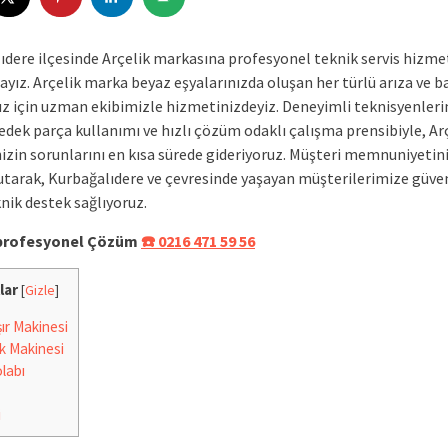
ıdere ilçesinde Arçelik markasına profesyonel teknik servis hizme
yız. Arçelik marka beyaz eşyalarınızda oluşan her türlü arıza ve 
nız için uzman ekibimizle hizmetinizdeyiz. Deneyimli teknisyenleri
yedek parça kullanımı ve hızlı çözüm odaklı çalışma prensibiyle, Ar
nizin sorunlarını en kısa sürede gideriyoruz. Müşteri memnuniyetin
utarak, Kurbağalıdere ve çevresinde yaşayan müşterilerimize güven
knik destek sağlıyoruz.
e profesyonel Çözüm
☎️ 0216 471 59 56
lar
[
Gizle
]
r Makinesi
k Makinesi
labı
i