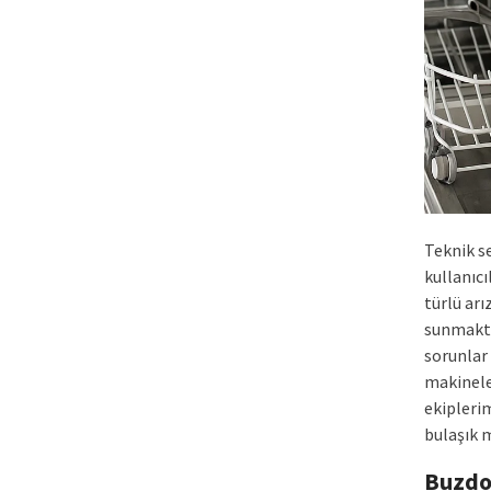
Teknik s
kullanıc
türlü ar
sunmakta
sorunlar 
makinele
ekiplerim
bulaşık 
Buzdo