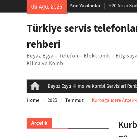
Skip
Son Yazılanlar
H20 Arıza Kod
06 Ağu, 2026
to
makinesi Sor
content
LG kombi E2 
Türkiye servis telefonla
Arçelik buzdo
Yöntemleri
rehberi
Vaillant çama
Kodu
Beyaz Eşya – Telefon – Elektronik – Bilgisaya
Ferroli klima
Klima ve Kombi
Beyaz Eşya Klima ve Kombi Servisleri Rehb
Home
Home
2025
Temmuz
Kurbağalıdere Arçelik 
Kurb
Arçelik