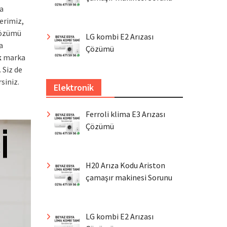
a
erimiz,
 çözümü
LG kombi E2 Arızası
a
Çözümü
k
marka
 Siz de
siniz.
Elektronik
Ferroli klima E3 Arızası
Çözümü
H20 Arıza Kodu Ariston
çamaşır makinesi Sorunu
LG kombi E2 Arızası