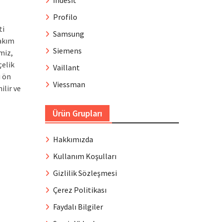
İndesit
Profilo
ti
Samsung
bakım
Siemens
miz,
çelik
Vaillant
i ön
Viessman
ilir ve
Ürün Grupları
Hakkımızda
Kullanım Koşulları
Gizlilik Sözleşmesi
Çerez Politikası
Faydalı Bilgiler