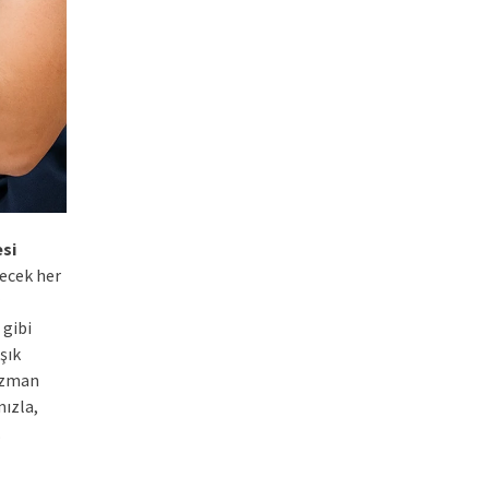
si
lecek her
 gibi
şık
 uzman
mızla,
.