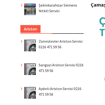
Çamaş
Şebinkarahisar Siemens
Yetkili Servisi
Ariston
Zümrütevler Ariston Servisi
0216 471 59 56
Sarıgazi Ariston Servisi 0216
471 59 56
Aydınlı Ariston Servisi 0216
471 59 56