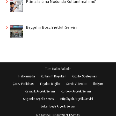
Klima Isıtma Modunda Kullanılmalı mı?
Beyşehir Bosch Yetkili Servisi
Tüm Hakkı Saklıdır
Hakkımızda
Kullanım Koşulları
Gizlilik Sözleşmesi
Çerez Politikası
Faydalı Bilgiler
Servis Videoları
İletişim
Kavacık Arçelik Servisi
Kurtköy Arçelik Servisi
Soğanlık Arçelik Servisi
Küçükyalı Arçelik Servisi
Sultanbeyli Arçelik Servisi
Magazine Plus by
WEN Themes