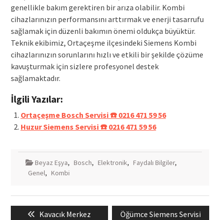
genellikle bakım gerektiren bir arıza olabilir. Kombi
cihazlarınızın performansını arttırmak ve enerji tasarrufu
sağlamak için düzenli bakımın önemi oldukça büyüktür.
Teknik ekibimiz, Ortaçeşme ilçesindeki Siemens Kombi
cihazlarınızın sorunlarını hızlı ve etkili bir şekilde çözüme
kavuşturmak için sizlere profesyonel destek
sağlamaktadır.
İlgili Yazılar:
Ortaçeşme Bosch Servisi ☎️ 0216 471 59 56
Huzur Siemens Servisi ☎️ 0216 471 59 56
Beyaz Eşya
,
Bosch
,
Elektronik
,
Faydalı Bilgiler
,
Genel
,
Kombi
Yazı
Previous
Next
Kavacık Merkez
Öğümce Siemens Servisi
gezinmesi