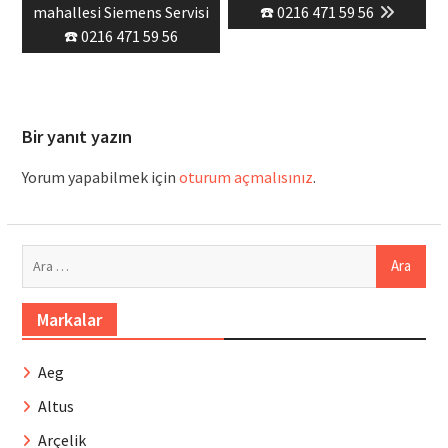
post:
post:
mahallesi Siemens Servisi
☎️ 0216 471 59 56
☎️ 0216 471 59 56
Bir yanıt yazın
Yorum yapabilmek için
oturum açmalısınız
.
Arama:
Markalar
Aeg
Altus
Arçelik