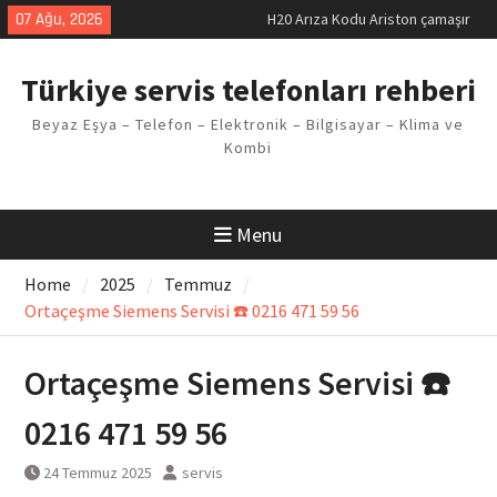
Skip
07 Ağu, 2026
LG kombi E2 Arızası Çözümü
to
Arçelik buzdolabı F5 Hatası
content
Çözüm Yöntemleri
Türkiye servis telefonları rehberi
Vaillant çamaşır makinesi E03
Arıza Kodu
Beyaz Eşya – Telefon – Elektronik – Bilgisayar – Klima ve
Ferroli klima E3 Arızası Çözümü
Kombi
H20 Arıza Kodu Ariston çamaşır
makinesi Sorunu
Menu
Home
2025
Temmuz
Ortaçeşme Siemens Servisi ☎️ 0216 471 59 56
Ortaçeşme Siemens Servisi ☎️
0216 471 59 56
24 Temmuz 2025
servis