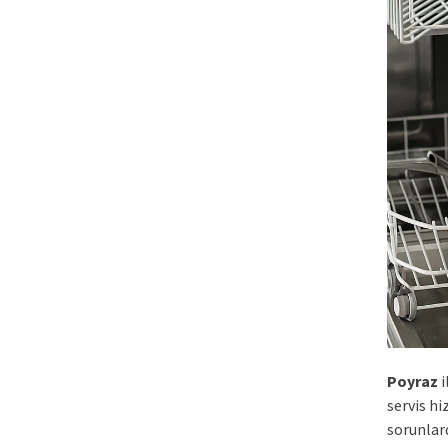
Poyraz
i
servis h
sorunlard