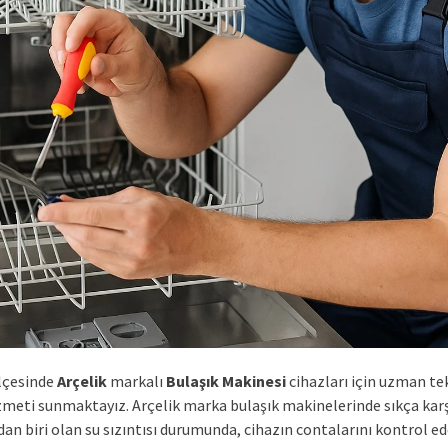
lçesinde
Arçelik
markalı
Bulaşık Makinesi
cihazları için uzman te
izmeti sunmaktayız. Arçelik marka bulaşık makinelerinde sıkça karş
an biri olan su sızıntısı durumunda, cihazın contalarını kontrol e