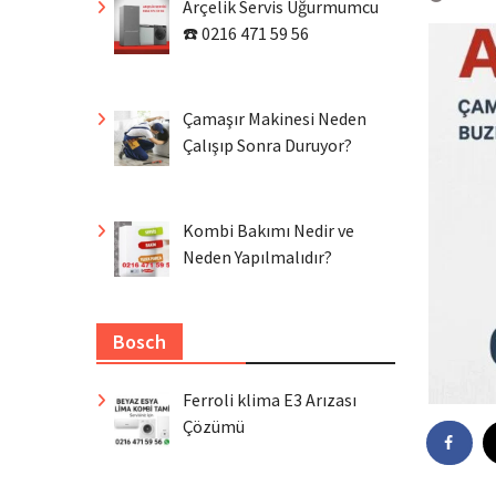
Arçelik Servis Uğurmumcu
☎️ 0216 471 59 56
Çamaşır Makinesi Neden
Çalışıp Sonra Duruyor?
Kombi Bakımı Nedir ve
Neden Yapılmalıdır?
Bosch
Ferroli klima E3 Arızası
Çözümü