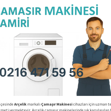
lçesinde
Arçelik
markalı
Çamaşır Makinesi
cihazları için uzman t
zmeti vermekteyiz. Arçelik çamaşır makinelerinde sık karşılaşılan b