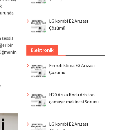
k
burunda
LG kombi E2 Arızası
Çözümü
 sessiz
ğer bir
Elektronik
düğmenin
Ferroli klima E3 Arızası
Çözümü
,
H20 Arıza Kodu Ariston
çamaşır makinesi Sorunu
LG kombi E2 Arızası