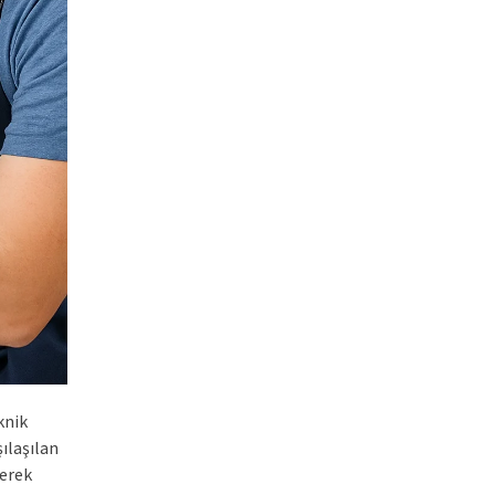
knik
ılaşılan
derek