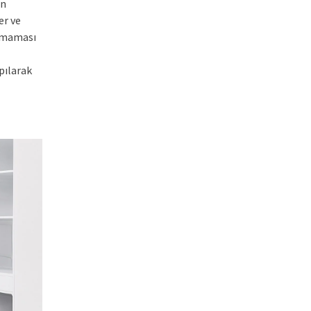
in
er ve
ışmaması
pılarak