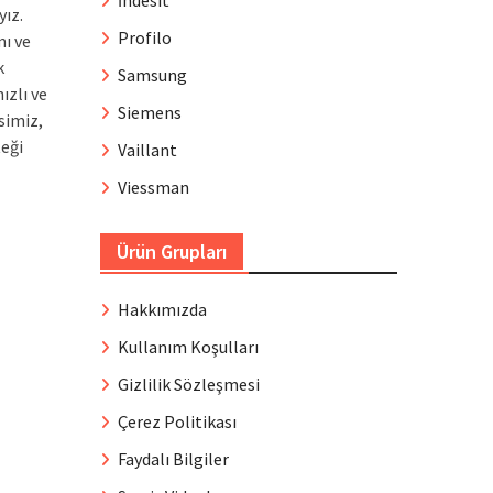
İndesit
yız.
Profilo
mı ve
k
Samsung
ızlı ve
Siemens
simiz,
teği
Vaillant
Viessman
Ürün Grupları
Hakkımızda
Kullanım Koşulları
Gizlilik Sözleşmesi
Çerez Politikası
Faydalı Bilgiler