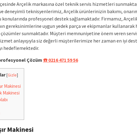
lçesinde Arçelik markasına özel teknik servis hizmetleri sunmakta
ve deneyimli teknisyenlerimiz, Arçelik ürünlerinizin bakımı, onarı
 konularında profesyonel destek sağlamaktadır. Firmamız, Arçeli
ın gereksinimlerine uygun yedek parça ve ekipmanlar kullanarak h
r çözümler sunmaktadır. Müşteri memnuniyetine önem veren servi
hizmet anlayışıyla siz değerli müşterilerimize her zaman en iyi des
ı hedeflemektedir.
e profesyonel Çözüm
☎️ 0216 471 59 56
lar
[
Gizle
]
r Makinesi
k Makinesi
labı
i
ır Makinesi