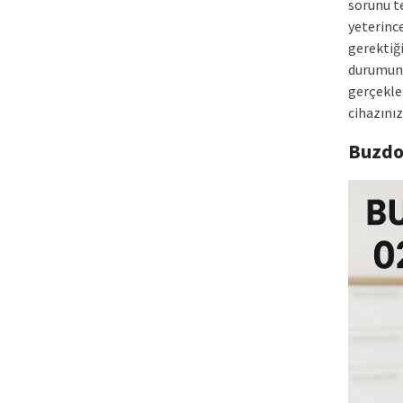
sorunu te
yeterinc
gerektiğ
durumund
gerçekleş
cihazını
Buzdo