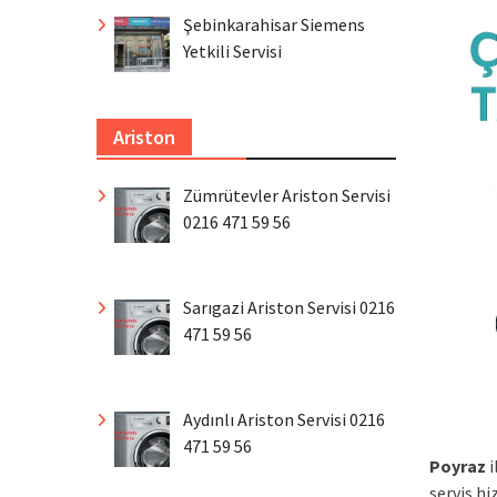
Şebinkarahisar Siemens
Yetkili Servisi
Ariston
Zümrütevler Ariston Servisi
0216 471 59 56
Sarıgazi Ariston Servisi 0216
471 59 56
Aydınlı Ariston Servisi 0216
471 59 56
Poyraz
i
servis hi