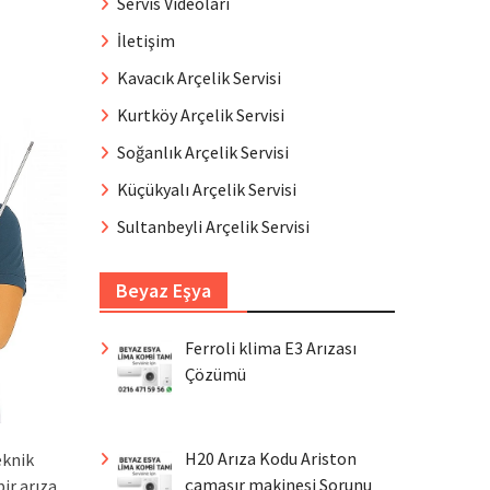
Servis Videoları
İletişim
Kavacık Arçelik Servisi
Kurtköy Arçelik Servisi
Soğanlık Arçelik Servisi
Küçükyalı Arçelik Servisi
Sultanbeyli Arçelik Servisi
Beyaz Eşya
Ferroli klima E3 Arızası
Çözümü
H20 Arıza Kodu Ariston
eknik
çamaşır makinesi Sorunu
ir arıza,