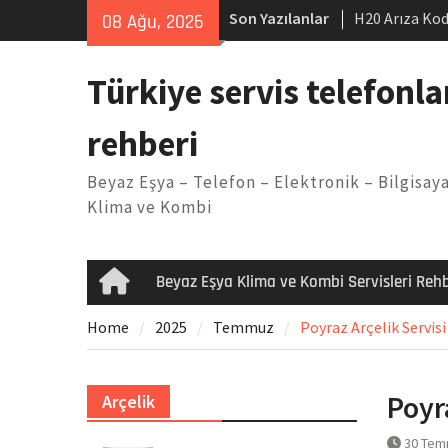
Skip
Son Yazılanlar
H20 Arıza Kod
08 Ağu, 2026
to
makinesi Sor
content
LG kombi E2 
Türkiye servis telefonla
Arçelik buzdo
Yöntemleri
rehberi
Vaillant çama
Kodu
Beyaz Eşya – Telefon – Elektronik – Bilgisaya
Ferroli klima
Klima ve Kombi
Beyaz Eşya Klima ve Kombi Servisleri Rehb
Home
Home
2025
Temmuz
Poyraz Arçelik Servisi
Poyr
Arçelik
30 Tem