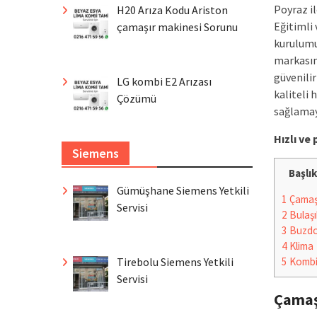
Poyraz i
H20 Arıza Kodu Ariston
Eğitimli 
çamaşır makinesi Sorunu
kurulumu
markasın
güvenili
LG kombi E2 Arızası
kaliteli 
Çözümü
sağlamay
Hızlı v
Siemens
Başlık
Gümüşhane Siemens Yetkili
1
Çamaşı
Servisi
2
Bulaşı
3
Buzdo
4
Klima
Tirebolu Siemens Yetkili
5
Komb
Servisi
Çamaş