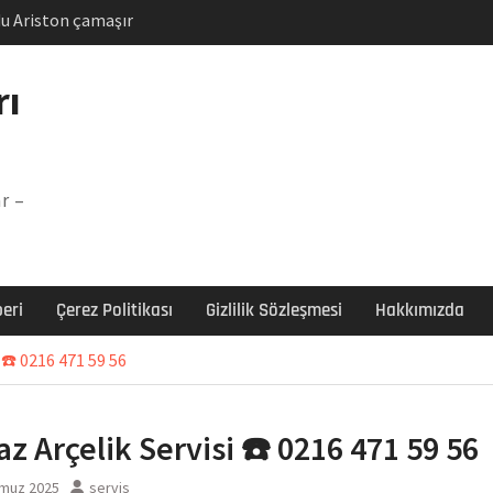
u Ariston çamaşır
unu
Arızası Çözümü
rı
labı F5 Hatası Çözüm
şır makinesi E03 Arıza
r –
 E3 Arızası Çözümü
eri
Çerez Politikası
Gizlilik Sözleşmesi
Hakkımızda
 ☎️ 0216 471 59 56
az Arçelik Servisi ☎️ 0216 471 59 56
muz 2025
servis