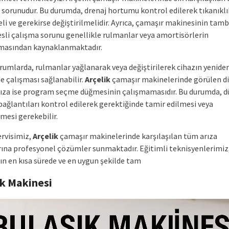
j sorunudur. Bu durumda, drenaj hortumu kontrol edilerek tıkanıklı
eli ve gerekirse değiştirilmelidir. Ayrıca, çamaşır makinesinin tam
esli çalışma sorunu genellikle rulmanlar veya amortisörlerin
masından kaynaklanmaktadır.
urumlarda, rulmanlar yağlanarak veya değiştirilerek cihazın yeniden
de çalışması sağlanabilir.
Arçelik
çamaşır makinelerinde görülen di
rıza ise program seçme düğmesinin çalışmamasıdır. Bu durumda, 
bağlantıları kontrol edilerek gerektiğinde tamir edilmesi veya
lmesi gerekebilir.
ervisimiz,
Arçelik
çamaşır makinelerinde karşılaşılan tüm arıza
ına profesyonel çözümler sunmaktadır. Eğitimli teknisyenlerimiz
ın en kısa sürede ve en uygun şekilde tam
ık Makinesi