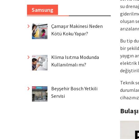
su drena
Samsung
giderilm
oluşan s
Çamaşır Makinesi Neden
arızalan
Kötü Koku Yapar?
Bu tip d
bir şekil
yaygın a
Klima Isıtma Modunda
elektrik 
Kullanılmalı mı?
değiştiri
Teknik s
Beyşehir Bosch Yetkili
durumlar
Servisi
cihazınız
Bulaş