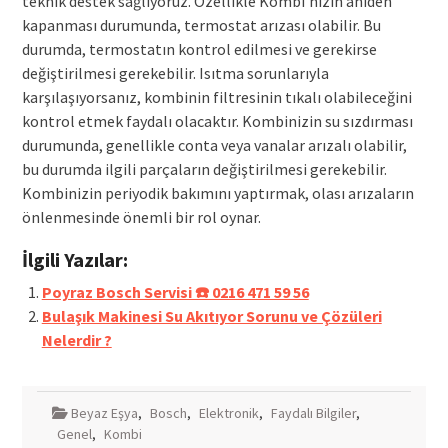
teknik destek sağlıyoruz. Özellikle Kombi’nizin aniden
kapanması durumunda, termostat arızası olabilir. Bu
durumda, termostatın kontrol edilmesi ve gerekirse
değiştirilmesi gerekebilir. Isıtma sorunlarıyla
karşılaşıyorsanız, kombinin filtresinin tıkalı olabileceğini
kontrol etmek faydalı olacaktır. Kombinizin su sızdırması
durumunda, genellikle conta veya vanalar arızalı olabilir,
bu durumda ilgili parçaların değiştirilmesi gerekebilir.
Kombinizin periyodik bakımını yaptırmak, olası arızaların
önlenmesinde önemli bir rol oynar.
İlgili Yazılar:
Poyraz Bosch Servisi ☎️ 0216 471 59 56
Bulaşık Makinesi Su Akıtıyor Sorunu ve Çözüleri
Nelerdir ?
Beyaz Eşya
,
Bosch
,
Elektronik
,
Faydalı Bilgiler
,
Genel
,
Kombi