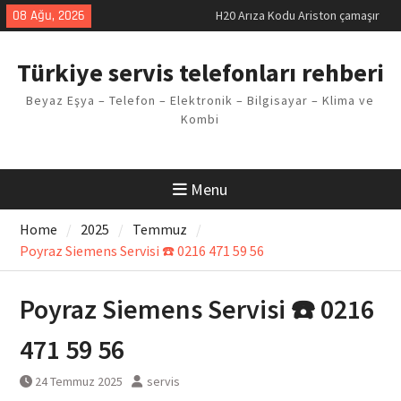
Skip
08 Ağu, 2026
LG kombi E2 Arızası Çözümü
to
Arçelik buzdolabı F5 Hatası
content
Çözüm Yöntemleri
Türkiye servis telefonları rehberi
Vaillant çamaşır makinesi E03
Arıza Kodu
Beyaz Eşya – Telefon – Elektronik – Bilgisayar – Klima ve
Ferroli klima E3 Arızası Çözümü
Kombi
Menu
Home
2025
Temmuz
Poyraz Siemens Servisi ☎️ 0216 471 59 56
Poyraz Siemens Servisi ☎️ 0216
471 59 56
24 Temmuz 2025
servis