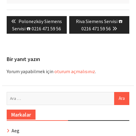
Yazı
Previous
Next
Polonezköy Siemens
Riva Siemens Servisi ☎️
gezinmesi
post:
post:
Servisi ☎️ 0216 471 59 56
0216 471 59 56
Bir yanıt yazın
Yorum yapabilmek için
oturum açmalısınız
.
Arama:
Markalar
Aeg