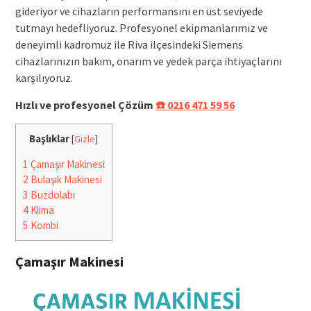
gideriyor ve cihazların performansını en üst seviyede
tutmayı hedefliyoruz. Profesyonel ekipmanlarımız ve
deneyimli kadromuz ile Riva ilçesindeki Siemens
cihazlarınızın bakım, onarım ve yedek parça ihtiyaçlarını
karşılıyoruz.
Hızlı ve profesyonel Çözüm
☎️ 0216 471 59 56
Başlıklar
[
Gizle
]
1
Çamaşır Makinesi
2
Bulaşık Makinesi
3
Buzdolabı
4
Klima
5
Kombi
Çamaşır Makinesi