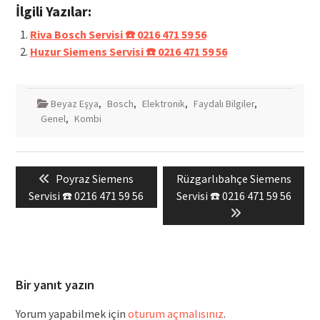
İlgili Yazılar:
Riva Bosch Servisi ☎️ 0216 471 59 56
Huzur Siemens Servisi ☎️ 0216 471 59 56
Beyaz Eşya
,
Bosch
,
Elektronik
,
Faydalı Bilgiler
,
Genel
,
Kombi
Yazı
Previous
Next
Poyraz Siemens
Rüzgarlıbahçe Siemens
gezinmesi
post:
post:
Servisi ☎️ 0216 471 59 56
Servisi ☎️ 0216 471 59 56
Bir yanıt yazın
Yorum yapabilmek için
oturum açmalısınız
.