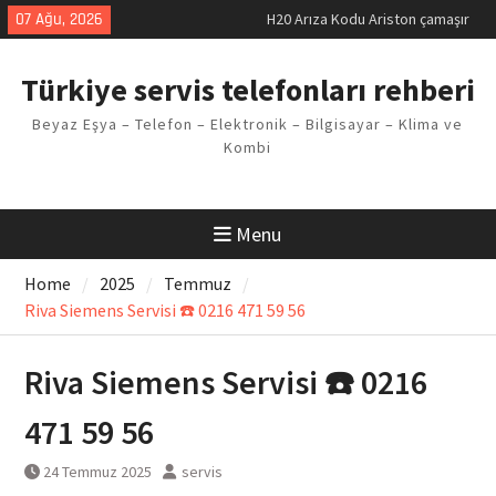
Skip
07 Ağu, 2026
LG kombi E2 Arızası Çözümü
to
Arçelik buzdolabı F5 Hatası
content
Çözüm Yöntemleri
Türkiye servis telefonları rehberi
Vaillant çamaşır makinesi E03
Arıza Kodu
Beyaz Eşya – Telefon – Elektronik – Bilgisayar – Klima ve
Ferroli klima E3 Arızası Çözümü
Kombi
Menu
Home
2025
Temmuz
Riva Siemens Servisi ☎️ 0216 471 59 56
Riva Siemens Servisi ☎️ 0216
471 59 56
24 Temmuz 2025
servis