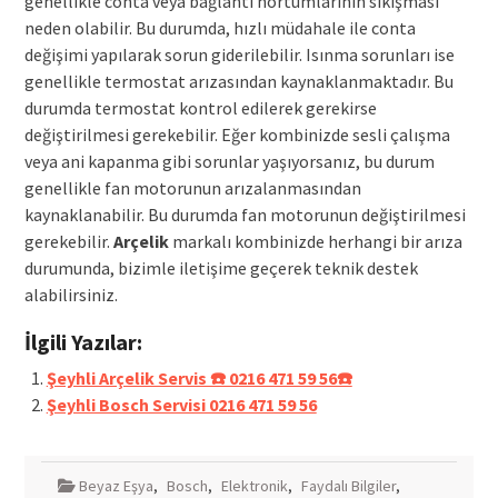
genellikle conta veya bağlantı hortumlarının sıkışması
neden olabilir. Bu durumda, hızlı müdahale ile conta
değişimi yapılarak sorun giderilebilir. Isınma sorunları ise
genellikle termostat arızasından kaynaklanmaktadır. Bu
durumda termostat kontrol edilerek gerekirse
değiştirilmesi gerekebilir. Eğer kombinizde sesli çalışma
veya ani kapanma gibi sorunlar yaşıyorsanız, bu durum
genellikle fan motorunun arızalanmasından
kaynaklanabilir. Bu durumda fan motorunun değiştirilmesi
gerekebilir.
Arçelik
markalı kombinizde herhangi bir arıza
durumunda, bizimle iletişime geçerek teknik destek
alabilirsiniz.
İlgili Yazılar:
Şeyhli Arçelik Servis ☎️ 0216 471 59 56☎️
Şeyhli Bosch Servisi 0216 471 59 56
Beyaz Eşya
,
Bosch
,
Elektronik
,
Faydalı Bilgiler
,