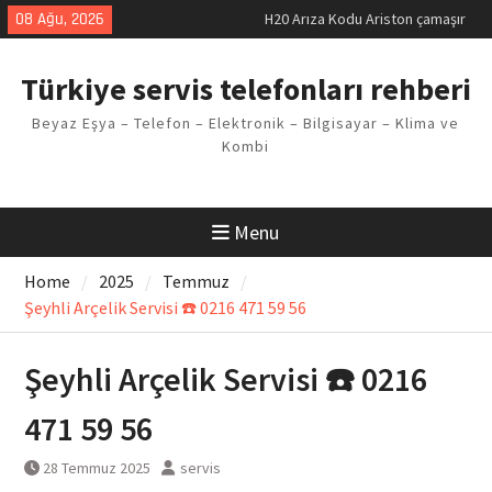
makinesi Sorunu
Skip
08 Ağu, 2026
LG kombi E2 Arızası Çözümü
to
Arçelik buzdolabı F5 Hatası
content
Çözüm Yöntemleri
Türkiye servis telefonları rehberi
Vaillant çamaşır makinesi E03
Arıza Kodu
Beyaz Eşya – Telefon – Elektronik – Bilgisayar – Klima ve
Ferroli klima E3 Arızası Çözümü
Kombi
Menu
Home
2025
Temmuz
Şeyhli Arçelik Servisi ☎️ 0216 471 59 56
Şeyhli Arçelik Servisi ☎️ 0216
471 59 56
28 Temmuz 2025
servis