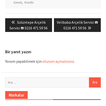
Genel
,
Kombi
Yazı
Previous
Next
Sülüntepe Arçelik
Velibaba Arçelik Servisi ☎️
gezinmesi
post:
post:
Servisi ☎️ 0216 471 59 56
0216 471 59 56
Bir yanıt yazın
Yorum yapabilmek için
oturum açmalısınız
.
Arama:
Markalar