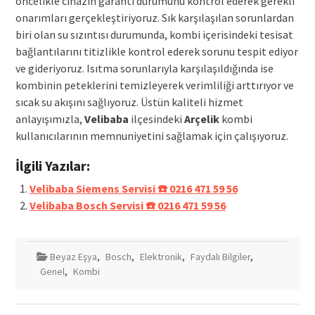
öncelikle cihazın garanti durumunu kontrol ederek gerekli
onarımları gerçekleştiriyoruz. Sık karşılaşılan sorunlardan
biri olan su sızıntısı durumunda, kombi içerisindeki tesisat
bağlantılarını titizlikle kontrol ederek sorunu tespit ediyor
ve gideriyoruz. Isıtma sorunlarıyla karşılaşıldığında ise
kombinin peteklerini temizleyerek verimliliği arttırıyor ve
sıcak su akışını sağlıyoruz. Üstün kaliteli hizmet
anlayışımızla,
Velibaba
ilçesindeki
Arçelik
kombi
kullanıcılarının memnuniyetini sağlamak için çalışıyoruz.
İlgili Yazılar:
Velibaba Siemens Servisi ☎️ 0216 471 59 56
Velibaba Bosch Servisi ☎️ 0216 471 59 56
Beyaz Eşya
,
Bosch
,
Elektronik
,
Faydalı Bilgiler
,
Genel
,
Kombi
Yazı