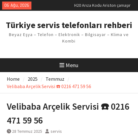
H20 Arıza Kodu Ariston çamaşır
Skip
06 Ağu, 2026
makinesi Sorunu
to
LG kombi E2 Arızası Çözümü
content
Arçelik buzdolabı F5 Hatası
Türkiye servis telefonları rehberi
Çözüm Yöntemleri
Vaillant çamaşır makinesi E03
Beyaz Eşya – Telefon – Elektronik – Bilgisayar – Klima ve
Arıza Kodu
Kombi
Ferroli klima E3 Arızası Çözümü
Menu
Home
2025
Temmuz
Velibaba Arçelik Servisi ☎️ 0216 471 59 56
Velibaba Arçelik Servisi ☎️ 0216
471 59 56
28 Temmuz 2025
servis