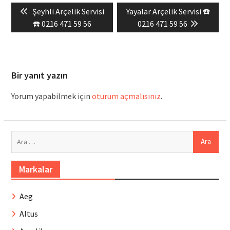
Previous
Next
Şeyhli Arçelik Servisi
Yayalar Arçelik Servisi ☎️
gezinmesi
post:
post:
☎️ 0216 471 59 56
0216 471 59 56
Bir yanıt yazın
Yorum yapabilmek için
oturum açmalısınız
.
Arama:
Markalar
Aeg
Altus