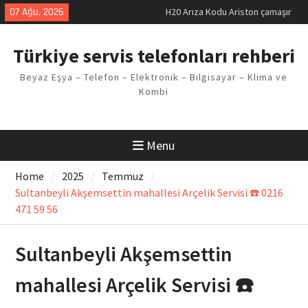
makinesi Sorunu
Skip
07 Ağu, 2026
LG kombi E2 Arızası Çözümü
to
Arçelik buzdolabı F5 Hatası
content
Çözüm Yöntemleri
Türkiye servis telefonları rehberi
Vaillant çamaşır makinesi E03
Arıza Kodu
Beyaz Eşya – Telefon – Elektronik – Bilgisayar – Klima ve
Ferroli klima E3 Arızası Çözümü
Kombi
Menu
Home
2025
Temmuz
Sultanbeyli Akşemsettin mahallesi Arçelik Servisi ☎️ 0216
471 59 56
Sultanbeyli Akşemsettin
mahallesi Arçelik Servisi ☎️