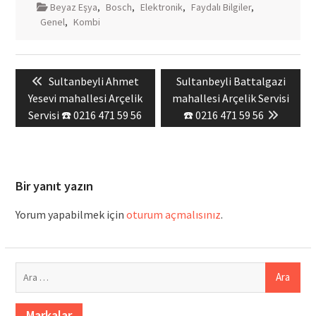
Beyaz Eşya
,
Bosch
,
Elektronik
,
Faydalı Bilgiler
,
Genel
,
Kombi
Yazı
Previous
Next
Sultanbeyli Ahmet
Sultanbeyli Battalgazi
gezinmesi
post:
post:
Yesevi mahallesi Arçelik
mahallesi Arçelik Servisi
Servisi ☎️ 0216 471 59 56
☎️ 0216 471 59 56
Bir yanıt yazın
Yorum yapabilmek için
oturum açmalısınız
.
Arama:
Markalar