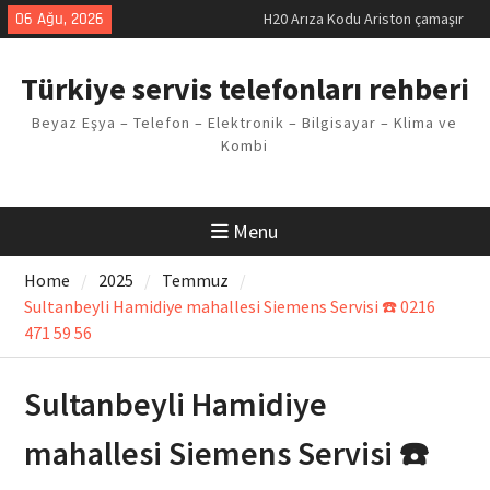
Skip
06 Ağu, 2026
LG kombi E2 Arızası Çözümü
to
Arçelik buzdolabı F5 Hatası
content
Çözüm Yöntemleri
Türkiye servis telefonları rehberi
Vaillant çamaşır makinesi E03
Arıza Kodu
Beyaz Eşya – Telefon – Elektronik – Bilgisayar – Klima ve
Ferroli klima E3 Arızası Çözümü
Kombi
Menu
Home
2025
Temmuz
Sultanbeyli Hamidiye mahallesi Siemens Servisi ☎️ 0216
471 59 56
Sultanbeyli Hamidiye
mahallesi Siemens Servisi ☎️