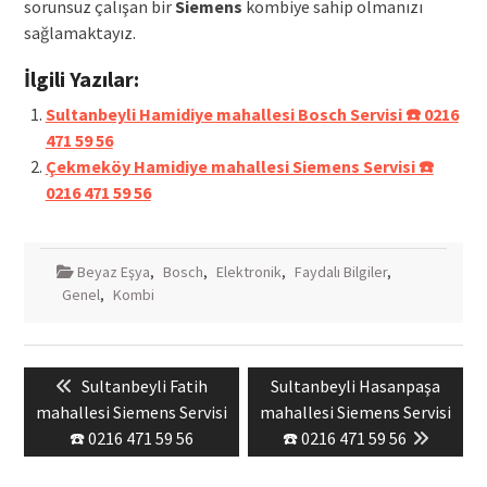
sorunsuz çalışan bir
Siemens
kombiye sahip olmanızı
sağlamaktayız.
İlgili Yazılar:
Sultanbeyli Hamidiye mahallesi Bosch Servisi ☎️ 0216
471 59 56
Çekmeköy Hamidiye mahallesi Siemens Servisi ☎️
0216 471 59 56
Beyaz Eşya
,
Bosch
,
Elektronik
,
Faydalı Bilgiler
,
Genel
,
Kombi
Yazı
Previous
Next
Sultanbeyli Fatih
Sultanbeyli Hasanpaşa
gezinmesi
post:
post:
mahallesi Siemens Servisi
mahallesi Siemens Servisi
☎️ 0216 471 59 56
☎️ 0216 471 59 56