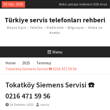
Skip
09 Ağu, 2026
Demirdöküm buzdolabı E1 Arıza
to
Kodu
content
Demirdöküm çamaşır makinesi E5
Türkiye servis telefonları rehberi
Arızası Çözümü
E02 Arıza Kodu Regal kombi
Beyaz Eşya – Telefon – Elektronik – Bilgisayar – Klima ve
Sorunu
Kombi
Viessmann kombi F3 Hatası
Çözüm Yöntemleri
Menu
Home
2025
Temmuz
Tokatköy Siemens Servisi ☎️ 0216 471 59 56
Tokatköy Siemens Servisi ☎️
0216 471 59 56
24 Temmuz 2025
servis