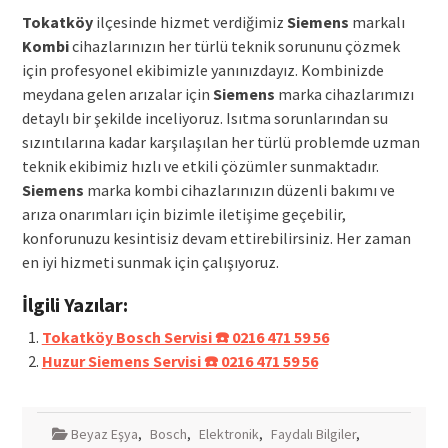
Tokatköy
ilçesinde hizmet verdiğimiz
Siemens
markalı
Kombi
cihazlarınızın her türlü teknik sorununu çözmek
için profesyonel ekibimizle yanınızdayız. Kombinizde
meydana gelen arızalar için
Siemens
marka cihazlarımızı
detaylı bir şekilde inceliyoruz. Isıtma sorunlarından su
sızıntılarına kadar karşılaşılan her türlü problemde uzman
teknik ekibimiz hızlı ve etkili çözümler sunmaktadır.
Siemens
marka kombi cihazlarınızın düzenli bakımı ve
arıza onarımları için bizimle iletişime geçebilir,
konforunuzu kesintisiz devam ettirebilirsiniz. Her zaman
en iyi hizmeti sunmak için çalışıyoruz.
İlgili Yazılar:
Tokatköy Bosch Servisi ☎️ 0216 471 59 56
Huzur Siemens Servisi ☎️ 0216 471 59 56
Beyaz Eşya
,
Bosch
,
Elektronik
,
Faydalı Bilgiler
,