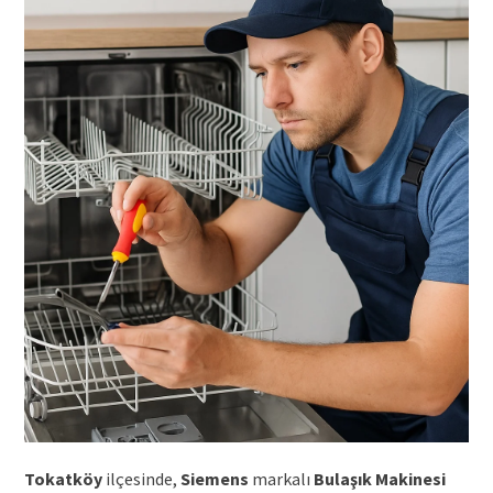
Tokatköy
ilçesinde,
Siemens
markalı
Bulaşık Makinesi