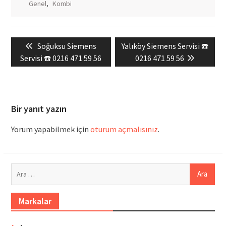
Genel
,
Kombi
Yazı
Previous
Next
Soğuksu Siemens
Yalıköy Siemens Servisi ☎️
gezinmesi
post:
post:
Servisi ☎️ 0216 471 59 56
0216 471 59 56
Bir yanıt yazın
Yorum yapabilmek için
oturum açmalısınız
.
Arama:
Markalar