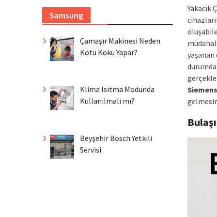
Yakacık 
Samsung
cihazlar
oluşabile
Çamaşır Makinesi Neden
müdahale
Kötü Koku Yapar?
yaşanan 
durumda,
gerçekle
Klima Isıtma Modunda
Siemen
Kullanılmalı mı?
gelmesin
Bulaş
Beyşehir Bosch Yetkili
Servisi