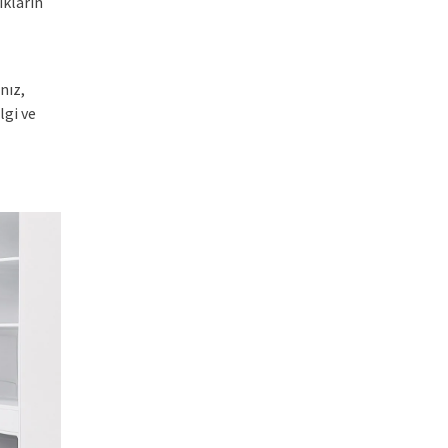
ıkların
nız,
lgi ve