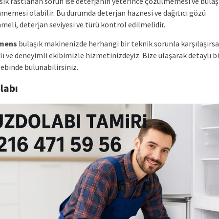
 sık rastlanan sorun ise deterjanın yeterince çözülmemesi ve bulaş
memesi olabilir. Bu durumda deterjan haznesi ve dağıtıcı gözü
eli, deterjan seviyesi ve türü kontrol edilmelidir.
mens
bulaşık makinenizde herhangi bir teknik sorunla karşılaşırsa
 ve deneyimli ekibimizle hizmetinizdeyiz. Bize ulaşarak detaylı bi
lebinde bulunabilirsiniz.
labı