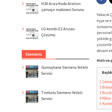
H20 Arıza Kodu Ariston
çamaşır makinesi Sorunu
Yakacık Ç
eşya ve e
sunuyoru
LG kombi E2 Arızası
personeli
Çözümü
şekilde g
çözümler
devam et
Siemens
Hızlı v
Gümüşhane Siemens Yetkili
Başlık
Servisi
1
Çamaşı
2
Bulaşı
Tirebolu Siemens Yetkili
3
Buzdo
4
Klima
Servisi
5
Komb