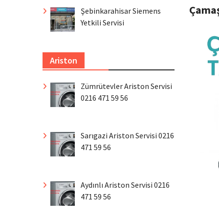
Çamaş
Şebinkarahisar Siemens
Yetkili Servisi
Ariston
Zümrütevler Ariston Servisi
0216 471 59 56
Sarıgazi Ariston Servisi 0216
471 59 56
Aydınlı Ariston Servisi 0216
471 59 56