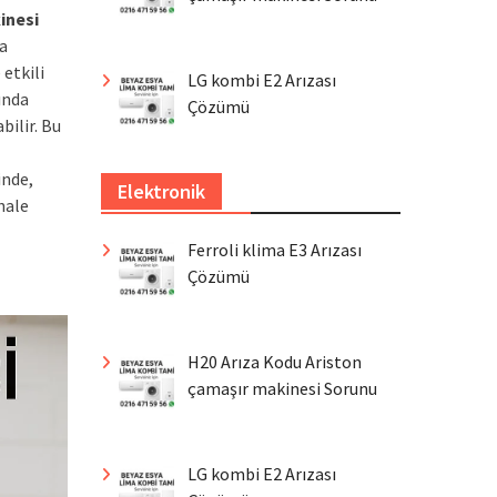
inesi
da
etkili
LG kombi E2 Arızası
ında
Çözümü
ilir. Bu
inde,
Elektronik
hale
Ferroli klima E3 Arızası
Çözümü
H20 Arıza Kodu Ariston
çamaşır makinesi Sorunu
LG kombi E2 Arızası