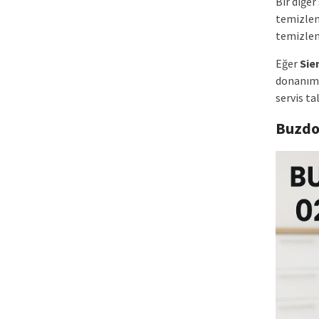
Bir diğer
temizlen
temizlenm
Eğer
Sie
donanımlı
servis ta
Buzdo