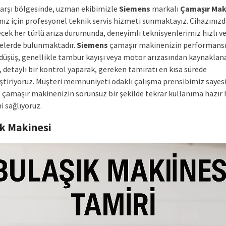
Çarşı bölgesinde, uzman ekibimizle
Siemens
markalı
Çamaşır Mak
ınız için profesyonel teknik servis hizmeti sunmaktayız. Cihazınız
cek her türlü arıza durumunda, deneyimli teknisyenlerimiz hızlı ve 
lerde bulunmaktadır.
Siemens
çamaşır makinenizin performans
düşüş, genellikle tambur kayışı veya motor arızasından kaynaklanab
 detaylı bir kontrol yaparak, gereken tamiratı en kısa sürede
ştiriyoruz. Müşteri memnuniyeti odaklı çalışma prensibimiz sayes
s
çamaşır makinenizin sorunsuz bir şekilde tekrar kullanıma hazır 
i sağlıyoruz.
ık Makinesi