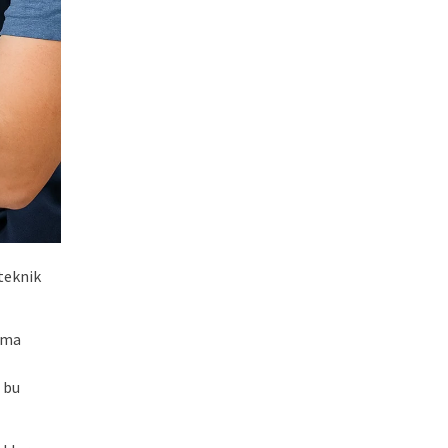
 teknik
urma
 bu