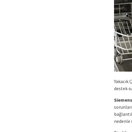
Yakacık 
destek s
Siemen
sorunları
bağlantı
nedenle 