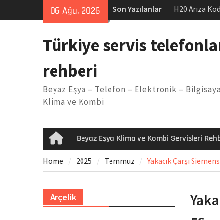
Skip
Son Yazılanlar
H20 Arıza Kod
06 Ağu, 2026
to
makinesi Sor
content
LG kombi E2 
Türkiye servis telefonla
Arçelik buzdo
Yöntemleri
rehberi
Vaillant çama
Kodu
Beyaz Eşya – Telefon – Elektronik – Bilgisaya
Ferroli klima
Klima ve Kombi
Beyaz Eşya Klima ve Kombi Servisleri Rehb
Home
Home
2025
Temmuz
Yakacık Çarşı Siemens 
Yaka
Arçelik