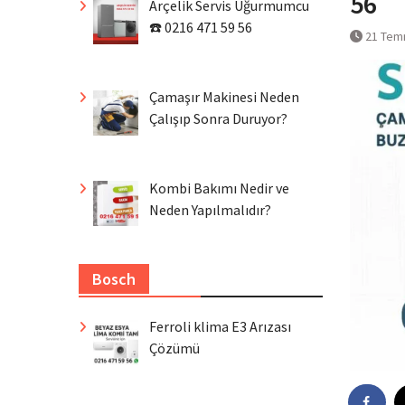
56
Arçelik Servis Uğurmumcu
☎️ 0216 471 59 56
21 Tem
Çamaşır Makinesi Neden
Çalışıp Sonra Duruyor?
Kombi Bakımı Nedir ve
Neden Yapılmalıdır?
Bosch
Ferroli klima E3 Arızası
Çözümü