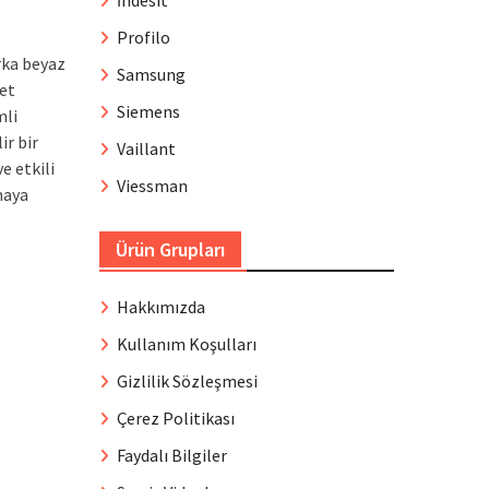
İndesit
Profilo
rka beyaz
Samsung
met
Siemens
mli
ir bir
Vaillant
e etkili
Viessman
maya
Ürün Grupları
Hakkımızda
Kullanım Koşulları
Gizlilik Sözleşmesi
Çerez Politikası
Faydalı Bilgiler