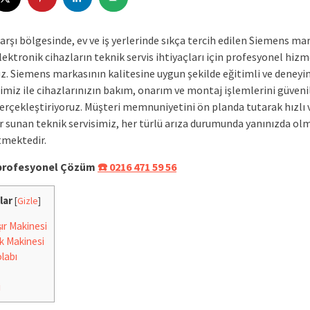
arşı bölgesinde, ev ve iş yerlerinde sıkça tercih edilen Siemens ma
lektronik cihazların teknik servis ihtiyaçları için profesyonel hiz
z. Siemens markasının kalitesine uygun şekilde eğitimli ve deneyi
miz ile cihazlarınızın bakım, onarım ve montaj işlemlerini güvenil
erçekleştiriyoruz. Müşteri memnuniyetini ön planda tutarak hızlı v
 sunan teknik servisimiz, her türlü arıza durumunda yanınızda ol
mektedir.
e profesyonel Çözüm
☎️ 0216 471 59 56
lar
[
Gizle
]
r Makinesi
k Makinesi
labı
i