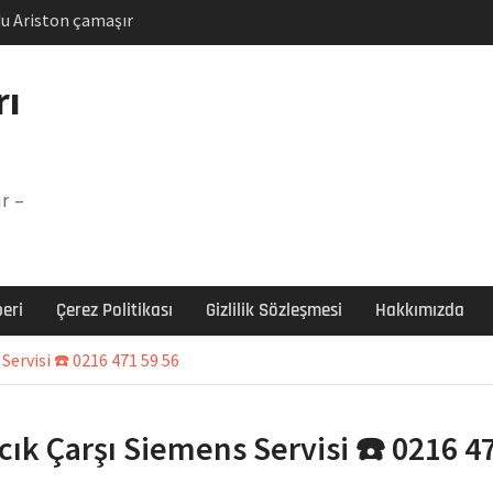
u Ariston çamaşır
unu
Arızası Çözümü
rı
labı F5 Hatası Çözüm
şır makinesi E03 Arıza
r –
 E3 Arızası Çözümü
eri
Çerez Politikası
Gizlilik Sözleşmesi
Hakkımızda
Servisi ☎️ 0216 471 59 56
cık Çarşı Siemens Servisi ☎️ 0216 4