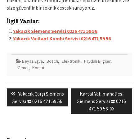
bakımı, onarımı ve montajı konularında uzman ekibimizle
size güvenilir bir teknik destek sunuyoruz.
İlgili Yazılar:
Yakacık Siemens Servisi 0216 471 59 56
Yakacık Vaillant Kombi Servisi 0216 471 59 56
Beyaz Eşya
,
Bosch
,
Elektronik
,
Faydalı Bilgiler
,
Genel
,
Kombi
Yazı
Previous
Next
Yakacık Çarşı Siemens
Kartal Yalı mahallesi
gezinmesi
post:
post:
Servisi ☎️ 0216 471 59 56
Siemens Servisi ☎️ 0216
471 59 56