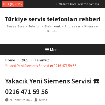
makinesi Sorunu
Skip
07 Ağu, 2026
LG kombi E2 Arızası Çözümü
to
Arçelik buzdolabı F5 Hatası
content
Çözüm Yöntemleri
Türkiye servis telefonları rehberi
Vaillant çamaşır makinesi E03
Arıza Kodu
Beyaz Eşya – Telefon – Elektronik – Bilgisayar – Klima ve
Ferroli klima E3 Arızası Çözümü
Kombi
Menu
Home
2025
Temmuz
Yakacık Yeni Siemens Servisi ☎️ 0216 471 59 56
Yakacık Yeni Siemens Servisi ☎️
0216 471 59 56
21 Temmuz 2025
servis