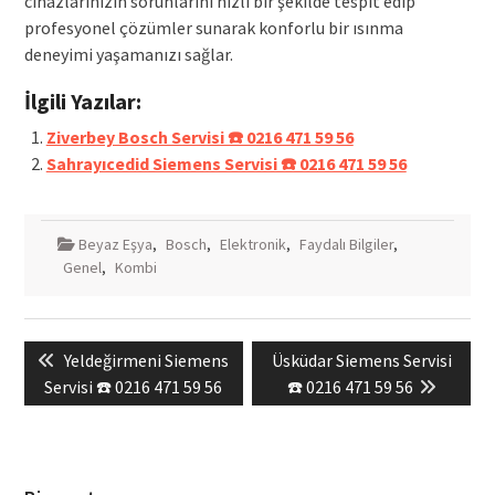
cihazlarınızın sorunlarını hızlı bir şekilde tespit edip
profesyonel çözümler sunarak konforlu bir ısınma
deneyimi yaşamanızı sağlar.
İlgili Yazılar:
Ziverbey Bosch Servisi ☎️ 0216 471 59 56
Sahrayıcedid Siemens Servisi ☎️ 0216 471 59 56
Beyaz Eşya
,
Bosch
,
Elektronik
,
Faydalı Bilgiler
,
Genel
,
Kombi
Yazı
Previous
Next
Yeldeğirmeni Siemens
Üsküdar Siemens Servisi
gezinmesi
post:
post:
Servisi ☎️ 0216 471 59 56
☎️ 0216 471 59 56