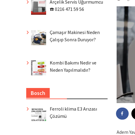
Arçelik Servis Uğurmumcu
☎️ 0216 471 59 56
Çamaşır Makinesi Neden
Çalışıp Sonra Duruyor?
Kombi Bakımı Nedir ve
Neden Yapılmalıdır?
Bosch
Ferroli klima E3 Arızası
Çözümü
Adem Yav