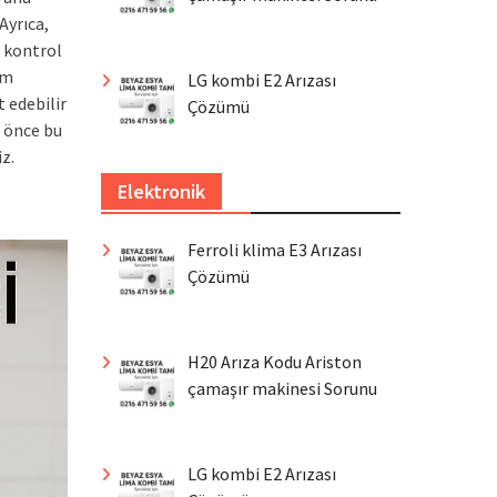
Ayrıca,
 kontrol
ım
LG kombi E2 Arızası
 edebilir
Çözümü
n önce bu
z.
Elektronik
Ferroli klima E3 Arızası
Çözümü
H20 Arıza Kodu Ariston
çamaşır makinesi Sorunu
LG kombi E2 Arızası