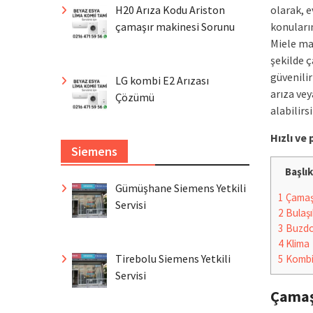
olarak, e
H20 Arıza Kodu Ariston
konuları
çamaşır makinesi Sorunu
Miele ma
şekilde 
güvenilir
LG kombi E2 Arızası
arıza vey
Çözümü
alabilirsi
Hızlı v
Siemens
Başlık
Gümüşhane Siemens Yetkili
1
Çamaşı
Servisi
2
Bulaşı
3
Buzdo
4
Klima
Tirebolu Siemens Yetkili
5
Komb
Servisi
Çamaş