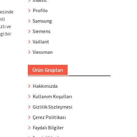
İndesit
Profilo
yesinde
mli
Samsung
zlı ve
Siemens
gi bir
Vaillant
Viessman
Ürün Grupları
Hakkımızda
Kullanım Koşulları
Gizlilik Sözleşmesi
Çerez Politikası
Faydalı Bilgiler