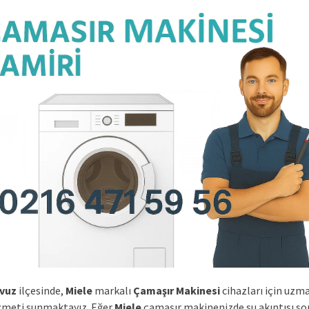
vuz
ilçesinde,
Miele
markalı
Çamaşır Makinesi
cihazları için uzm
izmeti sunmaktayız. Eğer
Miele
çamaşır makinenizde su akıntısı so