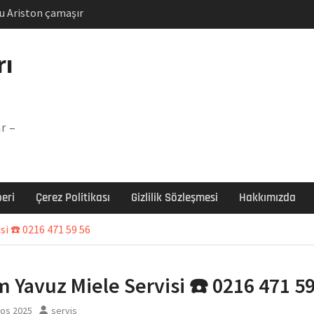
u Ariston çamaşır
unu
Arızası Çözümü
rı
labı F5 Hatası Çözüm
şır makinesi E03 Arıza
r –
 E3 Arızası Çözümü
eri
Çerez Politikası
Gizlilik Sözleşmesi
Hakkımızda
si ☎️ 0216 471 59 56
 Yavuz Miele Servisi ☎️ 0216 471 59
tos 2025
servis