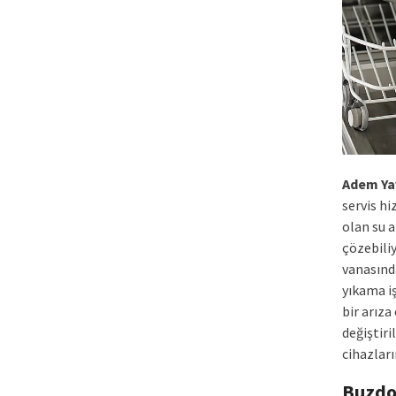
Adem Ya
servis hi
olan su 
çözebiliy
vanasınd
yıkama iş
bir arıza
değiştiri
cihazları
Buzdo