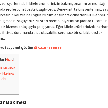
v ve işyerlerindeki Miele ürünlerinizin bakımı, onarımı ve montajı
nda profesyonel destek sağlıyoruz. Deneyimli teknisyenlerimiz sa
rkasının kalitesine uygun çözümler sunarak cihazlarınızın en veri
çalışmasını sağlıyoruz. Müşteri memnuniyetini ön planda tutarak hı
 bir hizmet anlayışıyla çalışıyoruz. Eğer Miele ürünlerinizde herhan
a ihtiyaç durumunda bize ulaşabilir, sorunsuz bir şekilde destek
niz.
e profesyonel Çözüm
☎️ 0216 471 59 56
lar
[
Gizle
]
r Makinesi
k Makinesi
labı
i
ır Makinesi