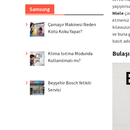
yaşıyorsa
Samsung
Miele
çam
etmeniz f
Çamaşır Makinesi Neden
kılavuzun
Kötü Koku Yapar?
ve buna 
basit ad
Bulaş
Klima Isıtma Modunda
Kullanılmalı mı?
Beyşehir Bosch Yetkili
Servisi