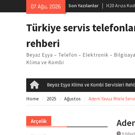
Skip
Son Yazılanlar
H20 Arıza Kod
07 Ağu, 2026
to
makinesi Sor
content
LG kombi E2 
Türkiye servis telefonla
Arçelik buzdo
Yöntemleri
rehberi
Vaillant çama
Kodu
Beyaz Eşya – Telefon – Elektronik – Bilgisaya
Ferroli klima
Klima ve Kombi
Beyaz Eşya Klima ve Kombi Servisleri Rehb
Home
Home
2025
Ağustos
Adem Yavuz Miele Servi
Adem
Arçelik
9 Ağus