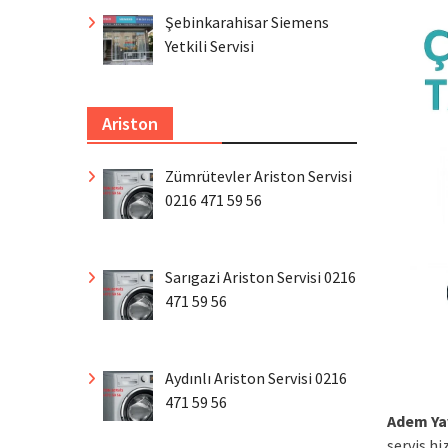
Şebinkarahisar Siemens
Yetkili Servisi
Ariston
Zümrütevler Ariston Servisi
0216 471 59 56
Sarıgazi Ariston Servisi 0216
471 59 56
Aydınlı Ariston Servisi 0216
471 59 56
Adem Ya
servis h