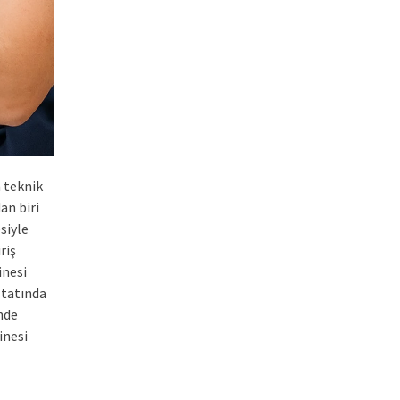
 teknik
an biri
siyle
riş
inesi
statında
nde
inesi