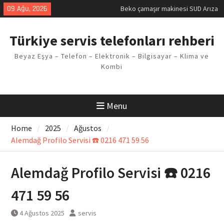
Skip
09 Ağu, 2026
Demirdöküm buzdolabı E1 Arıza
to
Kodu
content
Demirdöküm çamaşır makinesi E5
Türkiye servis telefonları rehberi
Arızası Çözümü
E02 Arıza Kodu Regal kombi
Beyaz Eşya – Telefon – Elektronik – Bilgisayar – Klima ve
Sorunu
Kombi
Viessmann kombi F3 Hatası
Çözüm Yöntemleri
Menu
Home
2025
Ağustos
Alemdağ Profilo Servisi ☎️ 0216 471 59 56
Alemdağ Profilo Servisi ☎️ 0216
471 59 56
4 Ağustos 2025
servis