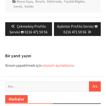
Beyaz Eşya
,
Bosch
,
Elektronik
,
Faydalı Bilgiler
,
Genel
,
Kombi
Yazı
Previous
Next
Çekmeköy Profilo
Aydınlar Profilo Servisi ☎️
gezinmesi
post:
post:
Servisi ☎️ 0216 471 59 56
0216 471 59 56
Bir yanıt yazın
Yorum yapabilmek için
oturum açmalısınız
.
Arama:
Markalar