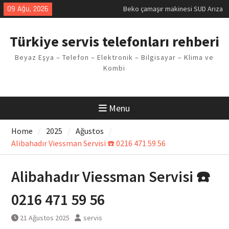
Skip
09 Ağu, 2026
Beko çamaşır makinesi SUD Arıza
to
Kodu
content
Demirdöküm buzdolabı E1 Arıza
Türkiye servis telefonları rehberi
Kodu
Demirdöküm çamaşır makinesi E5
Beyaz Eşya – Telefon – Elektronik – Bilgisayar – Klima ve
Arızası Çözümü
Kombi
E02 Arıza Kodu Regal kombi
Sorunu
Viessmann kombi F3 Hatası
Çözüm Yöntemleri
Menu
Home
2025
Ağustos
Alibahadır Viessman Servisi ☎️ 0216 471 59 56
Alibahadır Viessman Servisi ☎️
0216 471 59 56
21 Ağustos 2025
servis