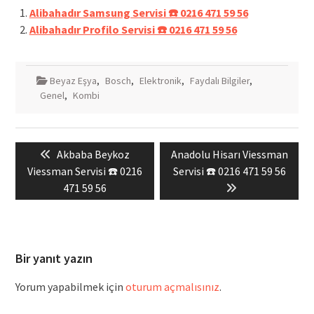
Alibahadır Samsung Servisi ☎️ 0216 471 59 56
Alibahadır Profilo Servisi ☎️ 0216 471 59 56
Beyaz Eşya
,
Bosch
,
Elektronik
,
Faydalı Bilgiler
,
Genel
,
Kombi
Yazı
Previous
Next
Akbaba Beykoz
Anadolu Hisarı Viessman
gezinmesi
post:
post:
Viessman Servisi ☎️ 0216
Servisi ☎️ 0216 471 59 56
471 59 56
Bir yanıt yazın
Yorum yapabilmek için
oturum açmalısınız
.