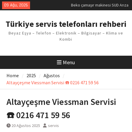
Skip
09 Ağu, 2026
Beko çamaşır makinesi SUD Arıza
to
Kodu
content
Demirdöküm buzdolabı E1 Arıza
Türkiye servis telefonları rehberi
Kodu
Demirdöküm çamaşır makinesi E5
Beyaz Eşya – Telefon – Elektronik – Bilgisayar – Klima ve
Arızası Çözümü
Kombi
E02 Arıza Kodu Regal kombi
Sorunu
Viessmann kombi F3 Hatası
Çözüm Yöntemleri
Menu
Home
2025
Ağustos
Altayçeşme Viessman Servisi ☎️ 0216 471 59 56
Altayçeşme Viessman Servisi
☎️ 0216 471 59 56
20 Ağustos 2025
servis