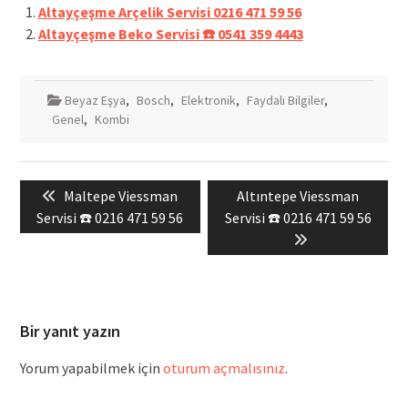
Altayçeşme Arçelik Servisi 0216 471 59 56
Altayçeşme Beko Servisi ☎️ 0541 359 4443
Beyaz Eşya
,
Bosch
,
Elektronik
,
Faydalı Bilgiler
,
Genel
,
Kombi
Yazı
Previous
Next
Maltepe Viessman
Altıntepe Viessman
gezinmesi
post:
post:
Servisi ☎️ 0216 471 59 56
Servisi ☎️ 0216 471 59 56
Bir yanıt yazın
Yorum yapabilmek için
oturum açmalısınız
.