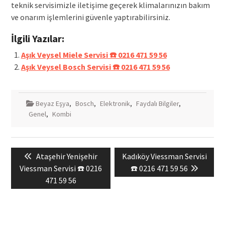
teknik servisimizle iletişime geçerek klimalarınızın bakım
ve onarım işlemlerini güvenle yaptırabilirsiniz.
İlgili Yazılar:
Aşık Veysel Miele Servisi ☎️ 0216 471 59 56
Aşık Veysel Bosch Servisi ☎️ 0216 471 59 56
Beyaz Eşya
,
Bosch
,
Elektronik
,
Faydalı Bilgiler
,
Genel
,
Kombi
Yazı
Previous
Next
Ataşehir Yenişehir
Kadıköy Viessman Servisi
gezinmesi
post:
post:
Viessman Servisi ☎️ 0216
☎️ 0216 471 59 56
471 59 56