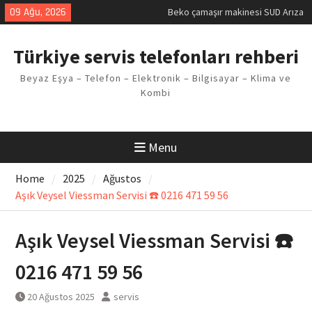
Skip
09 Ağu, 2026
Beko çamaşır makinesi SUD Arıza
to
Kodu
content
Demirdöküm buzdolabı E1 Arıza
Türkiye servis telefonları rehberi
Kodu
Demirdöküm çamaşır makinesi E5
Beyaz Eşya – Telefon – Elektronik – Bilgisayar – Klima ve
Arızası Çözümü
Kombi
E02 Arıza Kodu Regal kombi
Sorunu
Viessmann kombi F3 Hatası
Çözüm Yöntemleri
Menu
Home
2025
Ağustos
Aşık Veysel Viessman Servisi ☎️ 0216 471 59 56
Aşık Veysel Viessman Servisi ☎️
0216 471 59 56
20 Ağustos 2025
servis