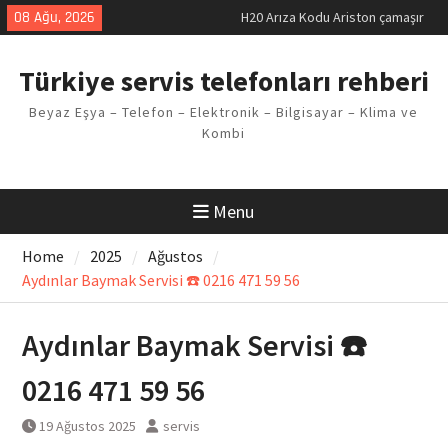
Skip
08 Ağu, 2026
H20 Arıza Kodu Ariston çamaşır
to
makinesi Sorunu
content
LG kombi E2 Arızası Çözümü
Türkiye servis telefonları rehberi
Arçelik buzdolabı F5 Hatası
Çözüm Yöntemleri
Beyaz Eşya – Telefon – Elektronik – Bilgisayar – Klima ve
Vaillant çamaşır makinesi E03
Kombi
Arıza Kodu
Ferroli klima E3 Arızası Çözümü
Menu
Home
2025
Ağustos
Aydınlar Baymak Servisi ☎️ 0216 471 59 56
Aydınlar Baymak Servisi ☎️
0216 471 59 56
19 Ağustos 2025
servis