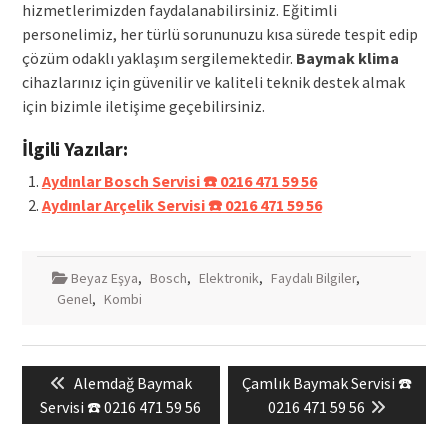
hizmetlerimizden faydalanabilirsiniz. Eğitimli
personelimiz, her türlü sorununuzu kısa sürede tespit edip
çözüm odaklı yaklaşım sergilemektedir.
Baymak klima
cihazlarınız için güvenilir ve kaliteli teknik destek almak
için bizimle iletişime geçebilirsiniz.
İlgili Yazılar:
Aydınlar Bosch Servisi ☎️ 0216 471 59 56
Aydınlar Arçelik Servisi ☎️ 0216 471 59 56
Beyaz Eşya
,
Bosch
,
Elektronik
,
Faydalı Bilgiler
,
Genel
,
Kombi
Yazı
Previous
Next
Alemdağ Baymak
Çamlık Baymak Servisi ☎️
gezinmesi
post:
post:
Servisi ☎️ 0216 471 59 56
0216 471 59 56