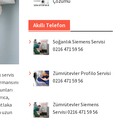
Çözümü
Akıllı Telefon
Soğanlık Siemens Servisi
0216 471 59 56
Zümrütevler Profilo Servisi
 servis
0216 471 59 56
ormansını
unları
rıca,
Zümrütevler Siemens
utlaka
Servisi 0216 471 59 56
n uzun