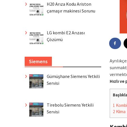
H20 Arıza Kodu Ariston
çamaşır makinesi Sorunu
LG kombi E2 Arızası
Çözümü
Ayrılıkç
Siemens
sunmakta
vermekte
Gümüşhane Siemens Yetkili
Hızlı ve
Servisi
Başlıkl
Tirebolu Siemens Yetkili
1
Komb
Servisi
2
Klima
Komb