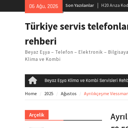
Skip
Son Yazılanlar
H20 Arıza Kod
06 Ağu, 2026
to
makinesi Sor
content
LG kombi E2 
Türkiye servis telefonla
Arçelik buzdo
Yöntemleri
rehberi
Vaillant çama
Kodu
Beyaz Eşya – Telefon – Elektronik – Bilgisaya
Ferroli klima
Klima ve Kombi
Beyaz Eşya Klima ve Kombi Servisleri Rehb
Home
Home
2025
Ağustos
Ayrılıkçeşme Viessman 
Ayrı
Arçelik