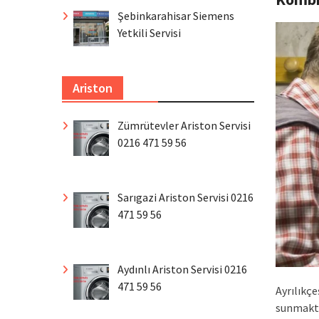
Şebinkarahisar Siemens
Yetkili Servisi
Ariston
Zümrütevler Ariston Servisi
0216 471 59 56
Sarıgazi Ariston Servisi 0216
471 59 56
Aydınlı Ariston Servisi 0216
471 59 56
Ayrılıkç
sunmaktay