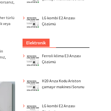
yorsanız,
her türlü
LG kombi E2 Arızası
ak veya
Çözümü
Elektronik
in
Ferroli klima E3 Arızası
mız,
Çözümü
H20 Arıza Kodu Ariston
çamaşır makinesi Sorunu
LG kombi E2 Arızası