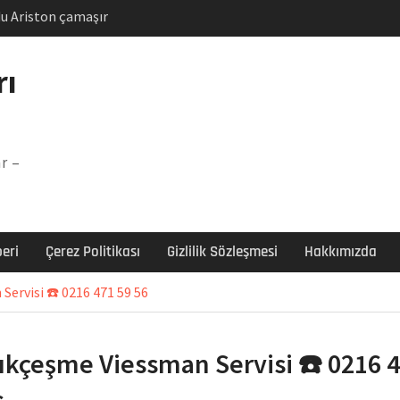
u Ariston çamaşır
unu
Arızası Çözümü
rı
labı F5 Hatası Çözüm
şır makinesi E03 Arıza
r –
 E3 Arızası Çözümü
eri
Çerez Politikası
Gizlilik Sözleşmesi
Hakkımızda
Servisi ☎️ 0216 471 59 56
lıkçeşme Viessman Servisi ☎️ 0216 