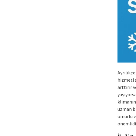
Ayrılıkç
hizmeti 
arttırır 
yaşıyorsa
klimanın
uzman bi
ömürlü ve
önemlidi