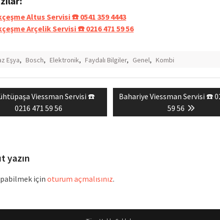
azılar:
ıkçeşme Altus Servisi ☎️ 0541 359 4443
kçeşme Arçelik Servisi ☎️ 0216 471 59 56
z Eşya
,
Bosch
,
Elektronik
,
Faydalı Bilgiler
,
Genel
,
Kombi
revious
Next
ühtüpaşa Viessman Servisi ☎️
Bahariye Viessman Servisi ☎️ 
mesi
ost:
post:
0216 471 59 56
59 56
ıt yazın
pabilmek için
oturum açmalısınız
.