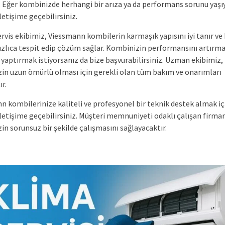
r. Eğer kombinizde herhangi bir arıza ya da performans sorunu yaşı
letişime geçebilirsiniz.
rvis ekibimiz, Viessmann kombilerin karmaşık yapısını iyi tanır ve 
ızlıca tespit edip çözüm sağlar. Kombinizin performansını artırm
 yaptırmak istiyorsanız da bize başvurabilirsiniz. Uzman ekibimiz,
in uzun ömürlü olması için gerekli olan tüm bakım ve onarımları
r.
n kombilerinize kaliteli ve profesyonel bir teknik destek almak iç
iletişime geçebilirsiniz. Müşteri memnuniyeti odaklı çalışan firma
n sorunsuz bir şekilde çalışmasını sağlayacaktır.