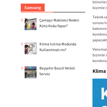
bilinirle
Samsung
bizimle i
Teknik se
Çamaşır Makinesi Neden
sorunu h
Kötü Koku Yapar?
bakımını
kombiniz
yapacaktı
Klima Isıtma Modunda
Viessman
Kullanılmalı mı?
bizimle 
kombinizi
Beyşehir Bosch Yetkili
Klima
Servisi