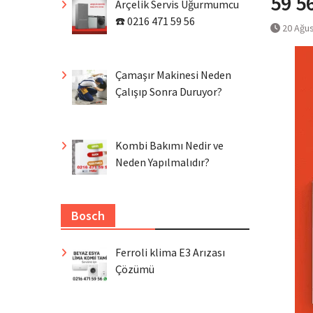
59 5
Arçelik Servis Uğurmumcu
☎️ 0216 471 59 56
20 Ağu
Çamaşır Makinesi Neden
Çalışıp Sonra Duruyor?
Kombi Bakımı Nedir ve
Neden Yapılmalıdır?
Bosch
Ferroli klima E3 Arızası
Çözümü