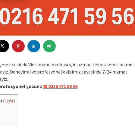
eşme ilçesinde Viessmann markası için uzman teknik servis hizmet
yız. Deneyimli ve profesyonel ekibimiz sayesinde 7/24 hizmet
yiz.
 profesyonel çözüm:
☎️ 0216 471 59 56
ar
[
Gizle
]
i
i