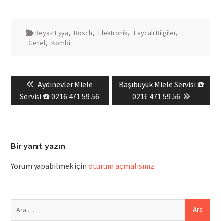
Beyaz Eşya
,
Bosch
,
Elektronik
,
Faydalı Bilgiler
,
Genel
,
Kombi
Yazı
Previous
Next
Aydınevler Miele
Başıbüyük Miele Servisi ☎️
gezinmesi
post:
post:
Servisi ☎️ 0216 471 59 56
0216 471 59 56
Bir yanıt yazın
Yorum yapabilmek için
oturum açmalısınız
.
Arama: