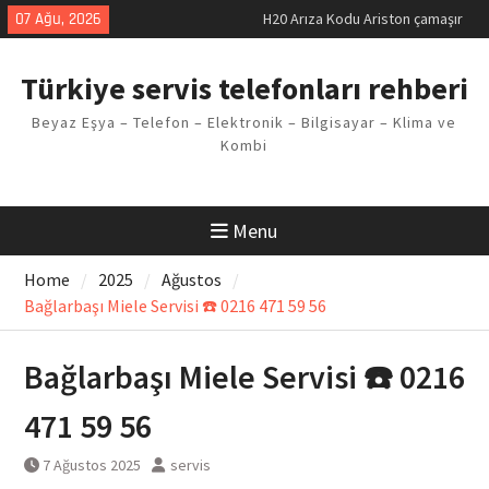
makinesi Sorunu
Skip
07 Ağu, 2026
LG kombi E2 Arızası Çözümü
to
Arçelik buzdolabı F5 Hatası
content
Çözüm Yöntemleri
Türkiye servis telefonları rehberi
Vaillant çamaşır makinesi E03
Arıza Kodu
Beyaz Eşya – Telefon – Elektronik – Bilgisayar – Klima ve
Ferroli klima E3 Arızası Çözümü
Kombi
Menu
Home
2025
Ağustos
Bağlarbaşı Miele Servisi ☎️ 0216 471 59 56
Bağlarbaşı Miele Servisi ☎️ 0216
471 59 56
7 Ağustos 2025
servis