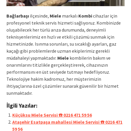
Bağlarbaşı
ilçesinde,
Miele
markalı
Kombi
cihazlar için
profesyonel teknik servis hizmeti sağlıyoruz. Kombinizde
oluşabilecek her türlü arıza durumunda, deneyimli
teknisyenlerimiz en hızlı ve etkili çözümü sunmak için
hizmetinizde. Isınma sorunları, su sıcaklığı ayarları, gaz
kaçağı gibi problemlerde uzman ekiplerimiz gerekli
müdahaleyi yapmaktadır.
Miele
kombilerin bakım ve
onarımlarını titizlikle gerçekleştirerek, cihazınızın
performansını en üst seviyede tutmayı hedefliyoruz.
Teknolojiye hakim kadromuz, her müşterimizin
ihtiyaçlarına özel çözümler sunarak güvenilir bir hizmet
sunmaktadır.
İlgili Yazılar:
Küçüksu Miele Servisi ☎️ 0216 471 59 56
Ataşehir Esatpaşa mahallesi Miele Servisi ☎️ 0216 471
59 56