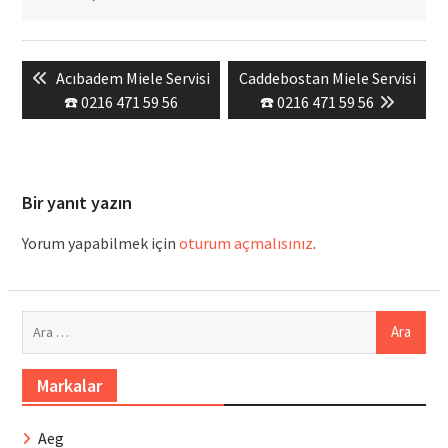
Yazı
Previous
Next
Acıbadem Miele Servisi
Caddebostan Miele Servisi
gezinmesi
post:
post:
☎️ 0216 471 59 56
☎️ 0216 471 59 56
Bir yanıt yazın
Yorum yapabilmek için
oturum açmalısınız
.
Arama:
Markalar
Aeg