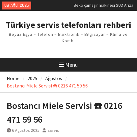
Skip
09 Ağu, 2026
Demirdöküm buzdolabı E1 Arıza
to
Kodu
content
Demirdöküm çamaşır makinesi E5
Türkiye servis telefonları rehberi
Arızası Çözümü
E02 Arıza Kodu Regal kombi
Beyaz Eşya – Telefon – Elektronik – Bilgisayar – Klima ve
Sorunu
Kombi
Viessmann kombi F3 Hatası
Çözüm Yöntemleri
Menu
Home
2025
Ağustos
Bostancı Miele Servisi ☎️ 0216 471 59 56
Bostancı Miele Servisi ☎️ 0216
471 59 56
6 Ağustos 2025
servis