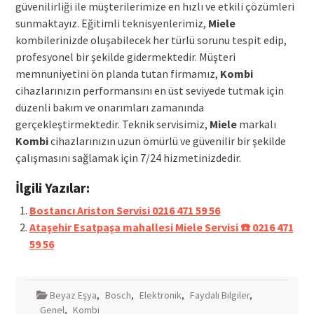
güvenilirliği ile müşterilerimize en hızlı ve etkili çözümleri
sunmaktayız. Eğitimli teknisyenlerimiz,
Miele
kombilerinizde oluşabilecek her türlü sorunu tespit edip,
profesyonel bir şekilde gidermektedir. Müşteri
memnuniyetini ön planda tutan firmamız,
Kombi
cihazlarınızın performansını en üst seviyede tutmak için
düzenli bakım ve onarımları zamanında
gerçekleştirmektedir. Teknik servisimiz,
Miele
markalı
Kombi
cihazlarınızın uzun ömürlü ve güvenilir bir şekilde
çalışmasını sağlamak için 7/24 hizmetinizdedir.
İlgili Yazılar:
Bostancı Ariston Servisi 0216 471 59 56
Ataşehir Esatpaşa mahallesi Miele Servisi ☎️ 0216 471
59 56
Beyaz Eşya
,
Bosch
,
Elektronik
,
Faydalı Bilgiler
,
Genel
,
Kombi