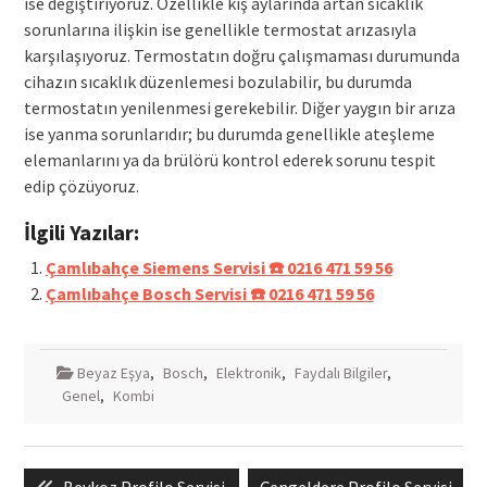
ise değiştiriyoruz. Özellikle kış aylarında artan sıcaklık
sorunlarına ilişkin ise genellikle termostat arızasıyla
karşılaşıyoruz. Termostatın doğru çalışmaması durumunda
cihazın sıcaklık düzenlemesi bozulabilir, bu durumda
termostatın yenilenmesi gerekebilir. Diğer yaygın bir arıza
ise yanma sorunlarıdır; bu durumda genellikle ateşleme
elemanlarını ya da brülörü kontrol ederek sorunu tespit
edip çözüyoruz.
İlgili Yazılar:
Çamlıbahçe Siemens Servisi ☎️ 0216 471 59 56
Çamlıbahçe Bosch Servisi ☎️ 0216 471 59 56
Beyaz Eşya
,
Bosch
,
Elektronik
,
Faydalı Bilgiler
,
Genel
,
Kombi
Yazı
Previous
Next
Beykoz Profilo Servisi
Çengeldere Profilo Servisi