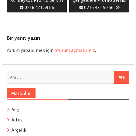
gezinmesi
post:
post:
☎️ 0216 471 59 56
☎️ 0216 471 59 56
Bir yanıt yazın
Yorum yapabilmek için
oturum açmalısınız
.
Arama:
Markalar
Aeg
Altus
Arçelik