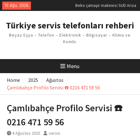
Skip
10 Ağu, 2026
Demirdöküm buzdolabı E1 Arıza
to
Kodu
content
Demirdöküm çamaşır makinesi E5
Türkiye servis telefonları rehberi
Arızası Çözümü
E02 Arıza Kodu Regal kombi
Beyaz Eşya – Telefon – Elektronik – Bilgisayar – Klima ve
Sorunu
Kombi
Viessmann kombi F3 Hatası
Çözüm Yöntemleri
Menu
Home
2025
Ağustos
Çamlıbahçe Profilo Servisi ☎️ 0216 471 59 56
Çamlıbahçe Profilo Servisi ☎️
0216 471 59 56
4 Ağustos 2025
servis