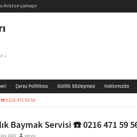
u Ariston çamaşır
unu
Arızası Çözümü
rı
labı F5 Hatası Çözüm
şır makinesi E03 Arıza
r –
 E3 Arızası Çözümü
eri
Çerez Politikası
Gizlilik Sözleşmesi
Hakkımızda
☎️ 0216 471 59 56
ık Baymak Servisi ☎️ 0216 471 59 5
stos 2025
servis