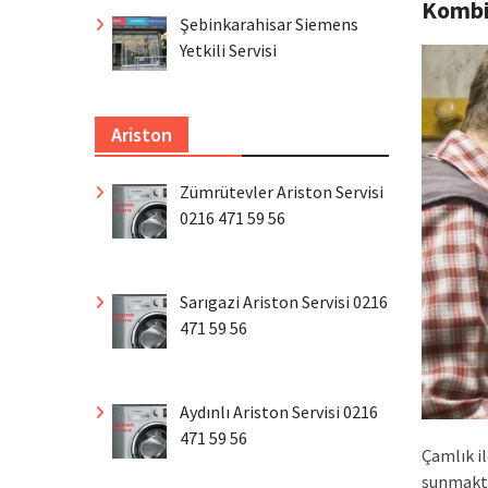
Komb
Şebinkarahisar Siemens
Yetkili Servisi
Ariston
Zümrütevler Ariston Servisi
0216 471 59 56
Sarıgazi Ariston Servisi 0216
471 59 56
Aydınlı Ariston Servisi 0216
471 59 56
Çamlık i
sunmakta