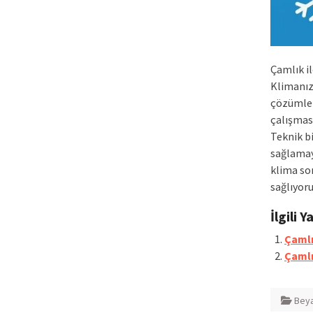
Çamlık i
Klimanız
çözümler
çalışmas
Teknik bi
sağlamay
klima so
sağlıyoru
İlgili Y
Çamlı
Çamlı
Beya