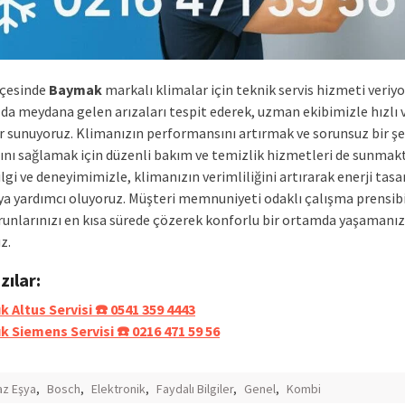
lçesinde
Baymak
markalı klimalar için teknik servis hizmeti veriyo
da meydana gelen arızaları tespit ederek, uzman ekibimizle hızlı v
 sunuyoruz. Klimanızın performansını artırmak ve sorunsuz bir şe
ını sağlamak için düzenli bakım ve temizlik hizmetleri de sunmakt
lgi ve deneyimimizle, klimanızın verimliliğini artırarak enerji tasa
a yardımcı oluyoruz. Müşteri memnuniyeti odaklı çalışma prensib
runlarınızı en kısa sürede çözerek konforlu bir ortamda yaşamanız
z.
azılar:
k Altus Servisi ☎️ 0541 359 4443
k Siemens Servisi ☎️ 0216 471 59 56
z Eşya
,
Bosch
,
Elektronik
,
Faydalı Bilgiler
,
Genel
,
Kombi