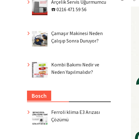
Arçelik Servis Uğurmumcu
☎️ 0216 471 59 56
Çamaşır Makinesi Neden
Çalışıp Sonra Duruyor?
Kombi Bakımı Nedir ve
Neden Yapılmalıdır?
Bosch
Ferroli klima E3 Arızası
Çözümü