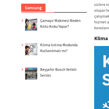
sizlere 
Samsung
oluşan h
çalışmak
Çamaşır Makinesi Neden
hizmet a
Kötü Koku Yapar?
konuların
Klima
Klima Isıtma Modunda
Kullanılmalı mı?
Beyşehir Bosch Yetkili
Servisi