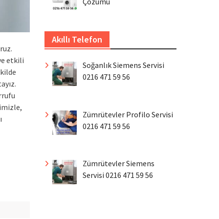
Çözümü
Akıllı Telefon
ruz.
e etkili
Soğanlık Siemens Servisi
kilde
0216 471 59 56
ayız.
rrufu
imizle,
Zümrütevler Profilo Servisi
ı
0216 471 59 56
Zümrütevler Siemens
Servisi 0216 471 59 56