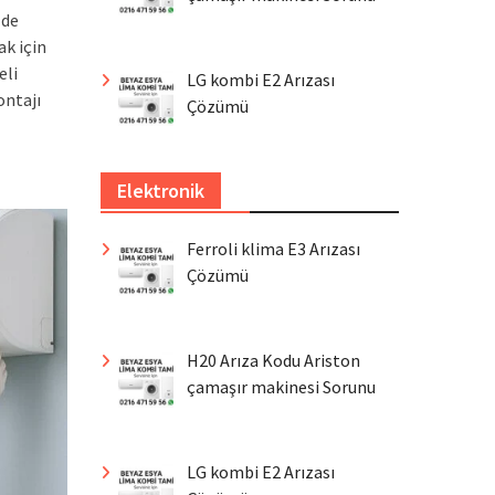
zde
ak için
eli
LG kombi E2 Arızası
ontajı
Çözümü
Elektronik
Ferroli klima E3 Arızası
Çözümü
H20 Arıza Kodu Ariston
çamaşır makinesi Sorunu
LG kombi E2 Arızası