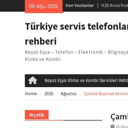
Skip
Son Yazılanlar
H20 Arıza Kod
08 Ağu, 2026
to
makinesi Sor
content
LG kombi E2 
Türkiye servis telefonla
Arçelik buzdo
Yöntemleri
rehberi
Vaillant çama
Kodu
Beyaz Eşya – Telefon – Elektronik – Bilgisaya
Ferroli klima
Klima ve Kombi
Beyaz Eşya Klima ve Kombi Servisleri Rehb
Home
Home
2025
Ağustos
Çamlık Baymak Servisi 
Çaml
Arçelik
18 Ağu