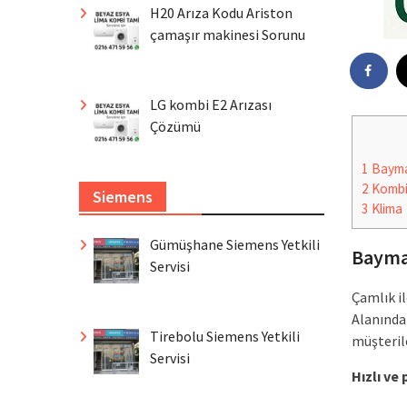
H20 Arıza Kodu Ariston
çamaşır makinesi Sorunu
LG kombi E2 Arızası
Çözümü
1
Baymak
2
Komb
Siemens
3
Klima
Gümüşhane Siemens Yetkili
Baymak
Servisi
Çamlık i
Alanında
Tirebolu Siemens Yetkili
müşteril
Servisi
Hızlı ve