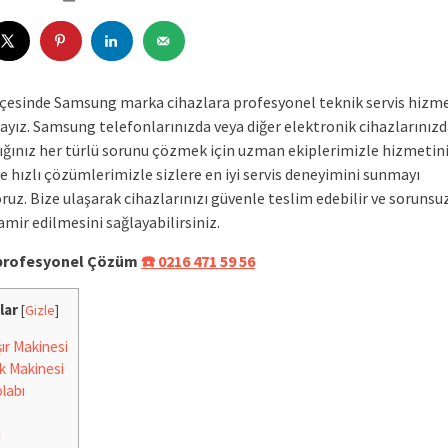
lçesinde Samsung marka cihazlara profesyonel teknik servis hizme
yız. Samsung telefonlarınızda veya diğer elektronik cihazlarınız
tığınız her türlü sorunu çözmek için uzman ekiplerimizle hizmetini
ve hızlı çözümlerimizle sizlere en iyi servis deneyimini sunmayı
uz. Bize ulaşarak cihazlarınızı güvenle teslim edebilir ve sorunsuz
amir edilmesini sağlayabilirsiniz.
e profesyonel Çözüm
☎️ 0216 471 59 56
lar
[
Gizle
]
r Makinesi
k Makinesi
labı
i