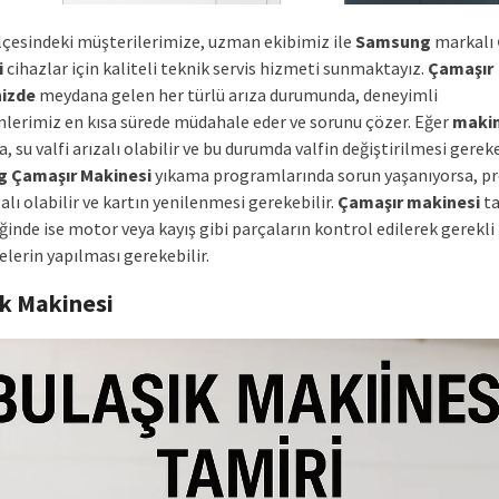
lçesindeki müşterilerimize, uzman ekibimiz ile
Samsung
markalı
i
cihazlar için kaliteli teknik servis hizmeti sunmaktayız.
Çamaşır
izde
meydana gelen her türlü arıza durumunda, deneyimli
nlerimiz en kısa sürede müdahale eder ve sorunu çözer. Eğer
makin
, su valfi arızalı olabilir ve bu durumda valfin değiştirilmesi gereke
 Çamaşır Makinesi
yıkama programlarında sorun yaşanıyorsa, 
zalı olabilir ve kartın yenilenmesi gerekebilir.
Çamaşır makinesi
t
inde ise motor veya kayış gibi parçaların kontrol edilerek gerekli
lerin yapılması gerekebilir.
ık Makinesi