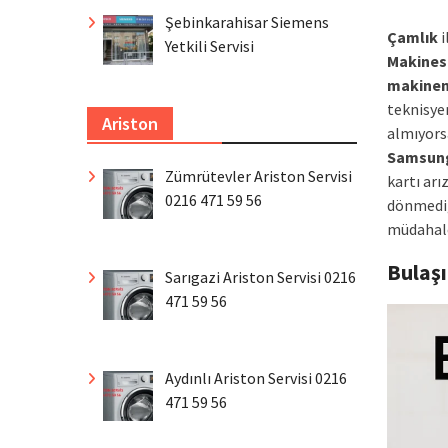
Şebinkarahisar Siemens
Çamlık
i
Yetkili Servisi
Makines
makinen
teknisye
Ariston
almıyorsa
Samsung
Zümrütevler Ariston Servisi
kartı arı
0216 471 59 56
dönmediğ
müdahale
Bulaş
Sarıgazi Ariston Servisi 0216
471 59 56
Aydınlı Ariston Servisi 0216
471 59 56