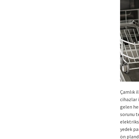
Çamlık il
cihazlar
gelen he
sorunu te
elektriks
yedek pa
ön pland