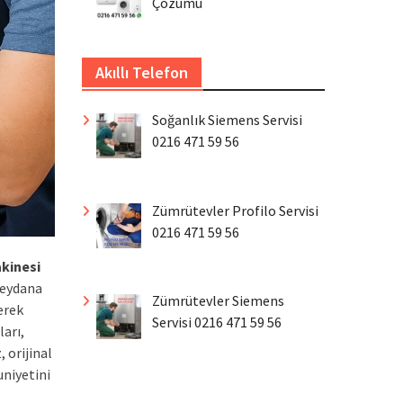
Çözümü
Akıllı Telefon
Soğanlık Siemens Servisi
0216 471 59 56
Zümrütevler Profilo Servisi
0216 471 59 56
kinesi
meydana
Zümrütevler Siemens
erek
Servisi 0216 471 59 56
ları,
 orijinal
uniyetini