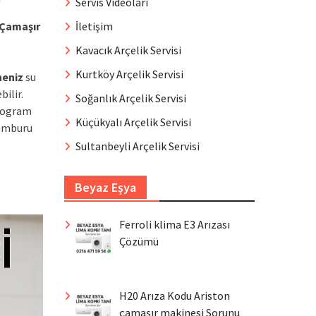
Servis Videoları
İletişim
Çamaşır
Kavacık Arçelik Servisi
Kurtköy Arçelik Servisi
eniz
su
bilir.
Soğanlık Arçelik Servisi
program
Küçükyalı Arçelik Servisi
amburu
Sultanbeyli Arçelik Servisi
Beyaz Eşya
Ferroli klima E3 Arızası
Çözümü
H20 Arıza Kodu Ariston
çamaşır makinesi Sorunu