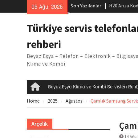
Skip
Son Yazılanlar
H20 Arıza Kod
06 Ağu, 2026
to
makinesi Sor
content
LG kombi E2 
Türkiye servis telefonla
Arçelik buzdo
Yöntemleri
rehberi
Vaillant çama
Kodu
Beyaz Eşya – Telefon – Elektronik – Bilgisaya
Ferroli klima
Klima ve Kombi
Beyaz Eşya Klima ve Kombi Servisleri Rehb
Home
Home
2025
Ağustos
Çamlık Samsung Servisi
Çaml
Arçelik
14 Ağu