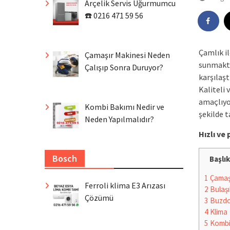
Arçelik Servis Uğurmumcu
☎️ 0216 471 59 56
Çamlık i
Çamaşır Makinesi Neden
sunmakta
Çalışıp Sonra Duruyor?
karşılaş
Kaliteli 
amaçlıyor
Kombi Bakımı Nedir ve
şekilde t
Neden Yapılmalıdır?
Hızlı v
Bosch
Başlık
1
Çamaşı
Ferroli klima E3 Arızası
2
Bulaşı
Çözümü
3
Buzdo
4
Klima
5
Komb