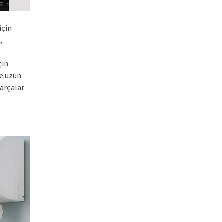
için
,
çin
ve uzun
parçalar