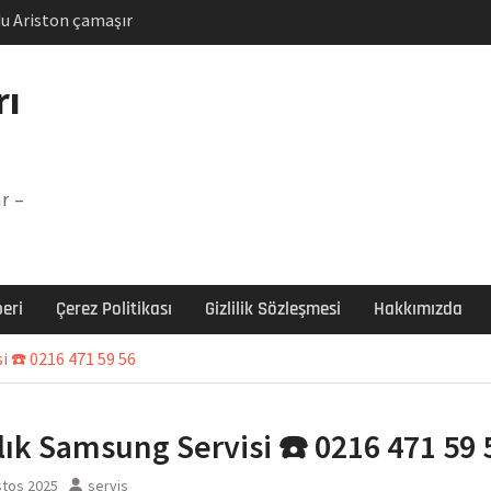
u Ariston çamaşır
unu
Arızası Çözümü
rı
labı F5 Hatası Çözüm
şır makinesi E03 Arıza
r –
 E3 Arızası Çözümü
eri
Çerez Politikası
Gizlilik Sözleşmesi
Hakkımızda
 ☎️ 0216 471 59 56
ık Samsung Servisi ☎️ 0216 471 59 
stos 2025
servis