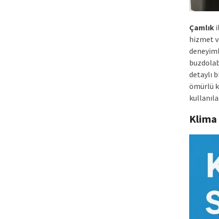
Çamlık
i
hizmet v
deneyimli
buzdolabı
detaylı b
ömürlü ku
kullanıla
Klima