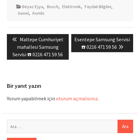
Beyaz Eşya
,
Bosch
,
Elektronik
,
Faydalı Bilgiler
,
Genel
,
Kombi
Yazı
Previous
Next
Maltepe Cumhuriyet
Esentepe Samsung Servisi
gezinmesi
post:
post:
mahallesi Samsung
☎️ 0216 471 59 56
Servisi ☎️ 0216 471 59 56
Bir yanıt yazın
Yorum yapabilmek için
oturum açmalısınız
.
Arama: