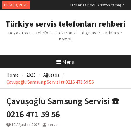
Skip
06 Ağu, 2026
LG kombi E2 Arızası Çözümü
to
Arçelik buzdolabı F5 Hatası
content
Çözüm Yöntemleri
Türkiye servis telefonları rehberi
Vaillant çamaşır makinesi E03
Arıza Kodu
Beyaz Eşya – Telefon – Elektronik – Bilgisayar – Klima ve
Ferroli klima E3 Arızası Çözümü
Kombi
Menu
Home
2025
Ağustos
Çavuşoğlu Samsung Servisi ☎️ 0216 471 59 56
Çavuşoğlu Samsung Servisi ☎️
0216 471 59 56
12 Ağustos 2025
servis