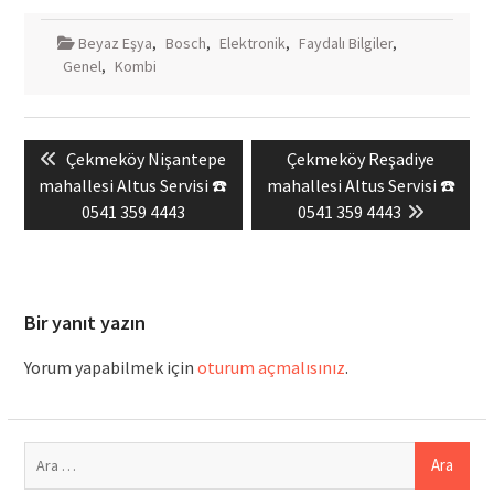
Beyaz Eşya
,
Bosch
,
Elektronik
,
Faydalı Bilgiler
,
Genel
,
Kombi
Yazı
Previous
Next
Çekmeköy Nişantepe
Çekmeköy Reşadiye
gezinmesi
post:
post:
mahallesi Altus Servisi ☎️
mahallesi Altus Servisi ☎️
0541 359 4443
0541 359 4443
Bir yanıt yazın
Yorum yapabilmek için
oturum açmalısınız
.
Arama: