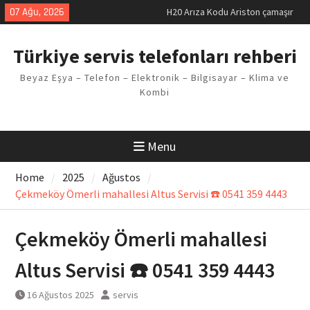
makinesi Sorunu
Skip
07 Ağu, 2026
LG kombi E2 Arızası Çözümü
to
Arçelik buzdolabı F5 Hatası
content
Çözüm Yöntemleri
Türkiye servis telefonları rehberi
Vaillant çamaşır makinesi E03
Arıza Kodu
Beyaz Eşya – Telefon – Elektronik – Bilgisayar – Klima ve
Ferroli klima E3 Arızası Çözümü
Kombi
Menu
Home
2025
Ağustos
Çekmeköy Ömerli mahallesi Altus Servisi ☎️ 0541 359 4443
Çekmeköy Ömerli mahallesi
Altus Servisi ☎️ 0541 359 4443
16 Ağustos 2025
servis