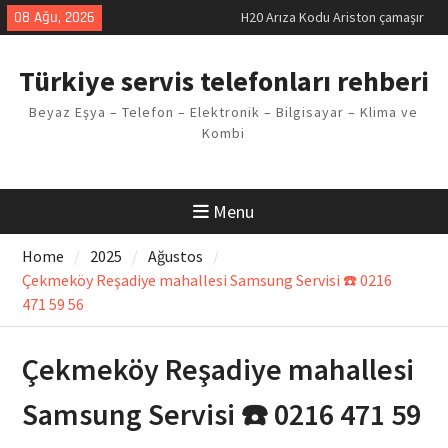
makinesi Sorunu
Skip
08 Ağu, 2026
LG kombi E2 Arızası Çözümü
to
Arçelik buzdolabı F5 Hatası
content
Çözüm Yöntemleri
Türkiye servis telefonları rehberi
Vaillant çamaşır makinesi E03
Arıza Kodu
Beyaz Eşya – Telefon – Elektronik – Bilgisayar – Klima ve
Ferroli klima E3 Arızası Çözümü
Kombi
Menu
Home
2025
Ağustos
Çekmeköy Reşadiye mahallesi Samsung Servisi ☎️ 0216
471 59 56
Çekmeköy Reşadiye mahallesi
Samsung Servisi ☎️ 0216 471 59