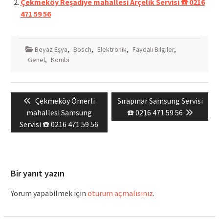
Çekmeköy Reşadiye mahallesi Arçelik Servisi ☎️ 0216
471 59 56
Beyaz Eşya
,
Bosch
,
Elektronik
,
Faydalı Bilgiler
,
Genel
,
Kombi
Yazı
Previous
Next
Çekmeköy Ömerli
Sırapınar Samsung Servisi
gezinmesi
post:
post:
mahallesi Samsung
☎️ 0216 471 59 56
Servisi ☎️ 0216 471 59 56
Bir yanıt yazın
Yorum yapabilmek için
oturum açmalısınız
.