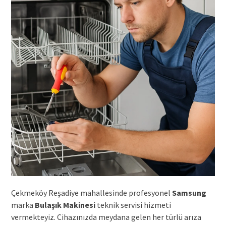
Çekmeköy Reşadiye mahallesinde profesyonel
Samsung
marka
Bulaşık Makinesi
teknik servisi hizmeti
vermekteyiz. Cihazınızda meydana gelen her türlü arıza