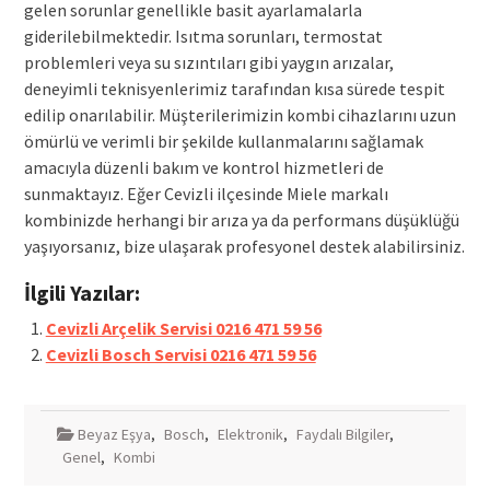
gelen sorunlar genellikle basit ayarlamalarla
giderilebilmektedir. Isıtma sorunları, termostat
problemleri veya su sızıntıları gibi yaygın arızalar,
deneyimli teknisyenlerimiz tarafından kısa sürede tespit
edilip onarılabilir. Müşterilerimizin kombi cihazlarını uzun
ömürlü ve verimli bir şekilde kullanmalarını sağlamak
amacıyla düzenli bakım ve kontrol hizmetleri de
sunmaktayız. Eğer Cevizli ilçesinde Miele markalı
kombinizde herhangi bir arıza ya da performans düşüklüğü
yaşıyorsanız, bize ulaşarak profesyonel destek alabilirsiniz.
İlgili Yazılar:
Cevizli Arçelik Servisi 0216 471 59 56
Cevizli Bosch Servisi 0216 471 59 56
Beyaz Eşya
,
Bosch
,
Elektronik
,
Faydalı Bilgiler
,
Genel
,
Kombi