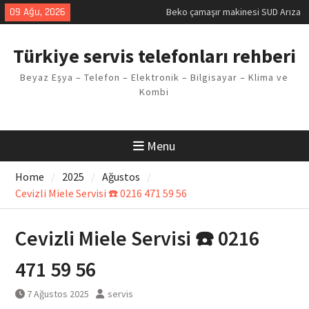
Kodu
Skip
09 Ağu, 2026
Demirdöküm buzdolabı E1 Arıza
to
Kodu
content
Demirdöküm çamaşır makinesi E5
Türkiye servis telefonları rehberi
Arızası Çözümü
E02 Arıza Kodu Regal kombi
Beyaz Eşya – Telefon – Elektronik – Bilgisayar – Klima ve
Sorunu
Kombi
Viessmann kombi F3 Hatası
Çözüm Yöntemleri
Menu
Home
2025
Ağustos
Cevizli Miele Servisi ☎️ 0216 471 59 56
Cevizli Miele Servisi ☎️ 0216
471 59 56
7 Ağustos 2025
servis