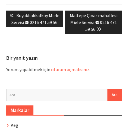
Yazı
Previous
Next
Büyükbakkalköy Miele
Maltepe Çınar mahallesi
gezinmesi
post:
post:
Servisi ☎️ 0216 471 59 56
Miele Servisi ☎️ 0216 471
59 56
Bir yanıt yazın
Yorum yapabilmek için
oturum açmalısınız
.
Arama:
Markalar
Aeg