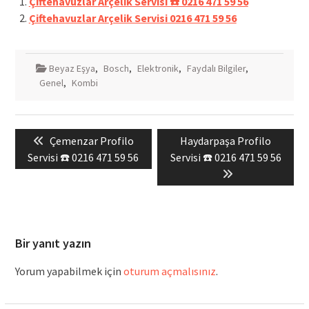
Çiftehavuzlar Arçelik Servisi ☎️ 0216 471 59 56
Çiftehavuzlar Arçelik Servisi 0216 471 59 56
Beyaz Eşya
,
Bosch
,
Elektronik
,
Faydalı Bilgiler
,
Genel
,
Kombi
Yazı
Previous
Next
Çemenzar Profilo
Haydarpaşa Profilo
gezinmesi
post:
post:
Servisi ☎️ 0216 471 59 56
Servisi ☎️ 0216 471 59 56
Bir yanıt yazın
Yorum yapabilmek için
oturum açmalısınız
.