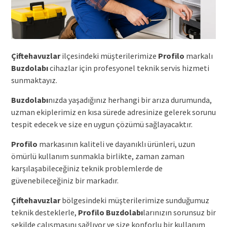
Çiftehavuzlar
ilçesindeki müşterilerimize
Profilo
markalı
Buzdolabı
cihazlar için profesyonel teknik servis hizmeti
sunmaktayız.
Buzdolabı
nızda yaşadığınız herhangi bir arıza durumunda,
uzman ekiplerimiz en kısa sürede adresinize gelerek sorunu
tespit edecek ve size en uygun çözümü sağlayacaktır.
Profilo
markasının kaliteli ve dayanıklı ürünleri, uzun
ömürlü kullanım sunmakla birlikte, zaman zaman
karşılaşabileceğiniz teknik problemlerde de
güvenebileceğiniz bir markadır.
Çiftehavuzlar
bölgesindeki müşterilerimize sunduğumuz
teknik desteklerle,
Profilo
Buzdolabı
larınızın sorunsuz bir
şekilde çalışmasını sağlıyor ve size konforlu bir kullanım