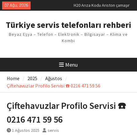
makinesi Sorunu
Skip
07 Ağu, 2026
LG kombi E2 Arızası Çözümü
to
Arçelik buzdolabı F5 Hatası
content
Çözüm Yöntemleri
Türkiye servis telefonları rehberi
Vaillant çamaşır makinesi E03
Arıza Kodu
Beyaz Eşya – Telefon – Elektronik – Bilgisayar – Klima ve
Ferroli klima E3 Arızası Çözümü
Kombi
Menu
Home
2025
Ağustos
Çiftehavuzlar Profilo Servisi ☎️ 0216 471 59 56
Çiftehavuzlar Profilo Servisi ☎️
0216 471 59 56
1 Ağustos 2025
servis