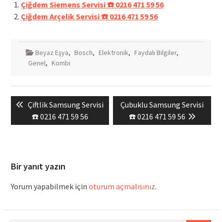
Çiğdem Siemens Servisi ☎️ 0216 471 59 56
Çiğdem Arçelik Servisi ☎️ 0216 471 59 56
Beyaz Eşya
,
Bosch
,
Elektronik
,
Faydalı Bilgiler
,
Genel
,
Kombi
Yazı
Previous
Next
Çiftlik Samsung Servisi
Çubuklu Samsung Servisi
gezinmesi
post:
post:
☎️ 0216 471 59 56
☎️ 0216 471 59 56
Bir yanıt yazın
Yorum yapabilmek için
oturum açmalısınız
.