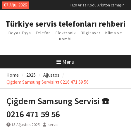
makinesi Sorunu
Skip
07 Ağu, 2026
LG kombi E2 Arızası Çözümü
to
Arçelik buzdolabı F5 Hatası
content
Çözüm Yöntemleri
Türkiye servis telefonları rehberi
Vaillant çamaşır makinesi E03
Arıza Kodu
Beyaz Eşya – Telefon – Elektronik – Bilgisayar – Klima ve
Ferroli klima E3 Arızası Çözümü
Kombi
Menu
Home
2025
Ağustos
Çiğdem Samsung Servisi ☎️ 0216 471 59 56
Çiğdem Samsung Servisi ☎️
0216 471 59 56
15 Ağustos 2025
servis