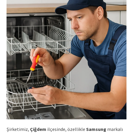
Şirketimiz,
Çiğdem
ilçesinde, özellikle
Samsung
markalı