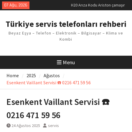
Skip
07 Ağu, 2026
H20 Arıza Kodu Ariston çamaşır
to
makinesi Sorunu
content
LG kombi E2 Arızası Çözümü
Türkiye servis telefonları rehberi
Arçelik buzdolabı F5 Hatası
Çözüm Yöntemleri
Beyaz Eşya – Telefon – Elektronik – Bilgisayar – Klima ve
Vaillant çamaşır makinesi E03
Kombi
Arıza Kodu
Ferroli klima E3 Arızası Çözümü
Menu
Home
2025
Ağustos
Esenkent Vaillant Servisi ☎️ 0216 471 59 56
Esenkent Vaillant Servisi ☎️
0216 471 59 56
24 Ağustos 2025
servis