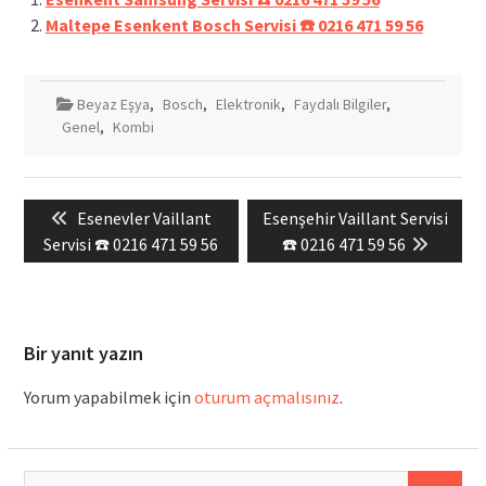
Maltepe Esenkent Bosch Servisi ☎️ 0216 471 59 56
Beyaz Eşya
,
Bosch
,
Elektronik
,
Faydalı Bilgiler
,
Genel
,
Kombi
Yazı
Previous
Next
Esenevler Vaillant
Esenşehir Vaillant Servisi
gezinmesi
post:
post:
Servisi ☎️ 0216 471 59 56
☎️ 0216 471 59 56
Bir yanıt yazın
Yorum yapabilmek için
oturum açmalısınız
.
Arama: