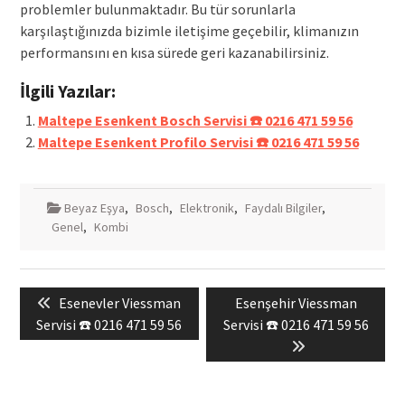
problemler bulunmaktadır. Bu tür sorunlarla
karşılaştığınızda bizimle iletişime geçebilir, klimanızın
performansını en kısa sürede geri kazanabilirsiniz.
İlgili Yazılar:
Maltepe Esenkent Bosch Servisi ☎️ 0216 471 59 56
Maltepe Esenkent Profilo Servisi ☎️ 0216 471 59 56
Beyaz Eşya
,
Bosch
,
Elektronik
,
Faydalı Bilgiler
,
Genel
,
Kombi
Yazı
Previous
Next
Esenevler Viessman
Esenşehir Viessman
gezinmesi
post:
post:
Servisi ☎️ 0216 471 59 56
Servisi ☎️ 0216 471 59 56