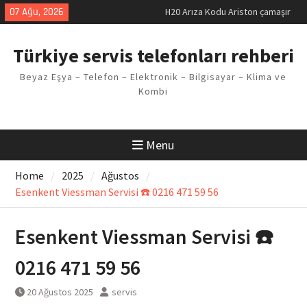
Skip
07 Ağu, 2026
H20 Arıza Kodu Ariston çamaşır
to
makinesi Sorunu
content
LG kombi E2 Arızası Çözümü
Türkiye servis telefonları rehberi
Arçelik buzdolabı F5 Hatası
Çözüm Yöntemleri
Beyaz Eşya – Telefon – Elektronik – Bilgisayar – Klima ve
Vaillant çamaşır makinesi E03
Kombi
Arıza Kodu
Ferroli klima E3 Arızası Çözümü
Menu
Home
2025
Ağustos
Esenkent Viessman Servisi ☎️ 0216 471 59 56
Esenkent Viessman Servisi ☎️
0216 471 59 56
20 Ağustos 2025
servis