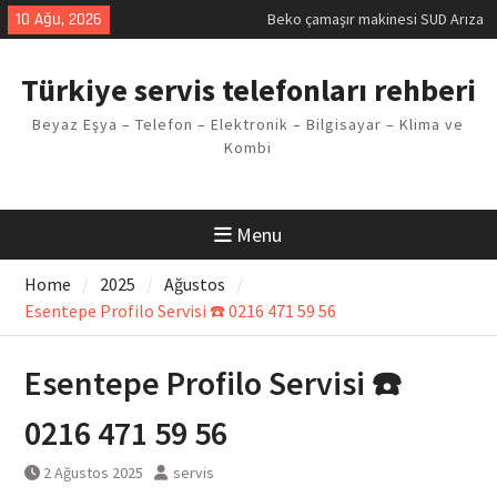
Kodu
Skip
10 Ağu, 2026
Demirdöküm buzdolabı E1 Arıza
to
Kodu
content
Demirdöküm çamaşır makinesi E5
Türkiye servis telefonları rehberi
Arızası Çözümü
E02 Arıza Kodu Regal kombi
Beyaz Eşya – Telefon – Elektronik – Bilgisayar – Klima ve
Sorunu
Kombi
Viessmann kombi F3 Hatası
Çözüm Yöntemleri
Menu
Home
2025
Ağustos
Esentepe Profilo Servisi ☎️ 0216 471 59 56
Esentepe Profilo Servisi ☎️
0216 471 59 56
2 Ağustos 2025
servis