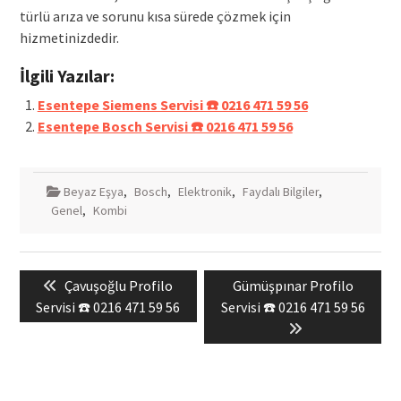
türlü arıza ve sorunu kısa sürede çözmek için
hizmetinizdedir.
İlgili Yazılar:
Esentepe Siemens Servisi ☎️ 0216 471 59 56
Esentepe Bosch Servisi ☎️ 0216 471 59 56
Beyaz Eşya
,
Bosch
,
Elektronik
,
Faydalı Bilgiler
,
Genel
,
Kombi
Yazı
Previous
Next
Çavuşoğlu Profilo
Gümüşpınar Profilo
gezinmesi
post:
post:
Servisi ☎️ 0216 471 59 56
Servisi ☎️ 0216 471 59 56